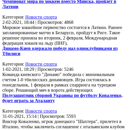
Чемпионат мира по хоккею вместо Минска, пройдет в
Латвии
Категория:
Новости спорта
2-02-2021, 18:44 | Просмотров: 4868
Мировое хоккейное первенство состоится в Латвии. Раннее
запланированные матчи в Беларуси, пройдут в Риге. Такое
решение приняла во вторник, 2 февраля, Международная
федерация хоккея на льду (IIHF),
Динамо-Киев одержало победу над одноклубниками из
Тбилиси
Категория:
Новости спорта
1-02-2021, 18:29 | Просмотров: 5246
Команда киевского "Динамо" победила с минимальным
счетом 1-0 тбилисских динамовцев. Игра состоялась в
понедельник, 1 февраля в рамках спарринга на турецком
сборе. Решающий мяч в ворота действующих
Полузащитник сборной Украины по футболу Коваленко,
будет играть за Аталанту
Категория:
Новости спорта
31-01-2021, 15:14 | Просмотров: 5593
Виктор Коваленко, игрок донецкого "Шахтера", прилетел в
Италию, чтобы заключить соглашение с итальянским клубом