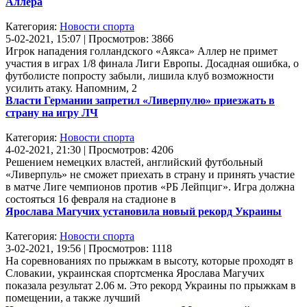
Аллера
Категория:
Новости спорта
5-02-2021, 15:07 | Просмотров: 3866
Игрок нападения голландского «Аякса» Аллер не примет
участия в играх 1/8 финала Лиги Европы. Досадная ошибка, о
футболисте попросту забыли, лишила клуб возможности
усилить атаку. Напомним, 2
Власти Германии запретил «Ливерпулю» приезжать в
страну на игру ЛЧ
Категория:
Новости спорта
4-02-2021, 21:30 | Просмотров: 4206
Решением немецких властей, английский футбольный
«Ливерпуль» не сможет приехать в страну и принять участие
в матче Лиге чемпионов против «РБ Лейпциг». Игра должна
состояться 16 февраля на стадионе в
Ярослава Магучих установила новый рекорд Украины
Категория:
Новости спорта
3-02-2021, 19:56 | Просмотров: 1118
На соревнованиях по прыжкам в высоту, которые проходят в
Словакии, украинская спортсменка Ярослава Магучих
показала результат 2.06 м. Это рекорд Украины по прыжкам в
помещении, а также лучший