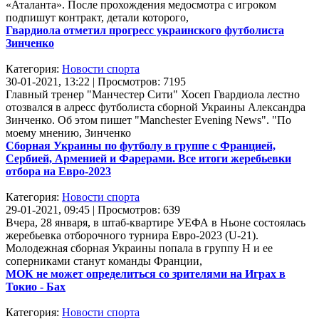
«Аталанта». После прохождения медосмотра с игроком
подпишут контракт, детали которого,
Гвардиола отметил прогресс украинского футболиста
Зинченко
Категория:
Новости спорта
30-01-2021, 13:22 | Просмотров: 7195
Главный тренер "Манчестер Сити" Хосеп Гвардиола лестно
отозвался в алресс футболиста сборной Украины Александра
Зинченко. Об этом пишет "Manchester Evening News". "По
моему мнению, Зинченко
Сборная Украины по футболу в группе с Францией,
Сербией, Арменией и Фарерами. Все итоги жеребьевки
отбора на Евро-2023
Категория:
Новости спорта
29-01-2021, 09:45 | Просмотров: 639
Вчера, 28 января, в штаб-квартире УЕФА в Ньоне состоялась
жеребьевка отборочного турнира Евро-2023 (U-21).
Молодежная сборная Украины попала в группу Н и ее
соперниками станут команды Франции,
МОК не может определиться со зрителями на Играх в
Токио - Бах
Категория:
Новости спорта