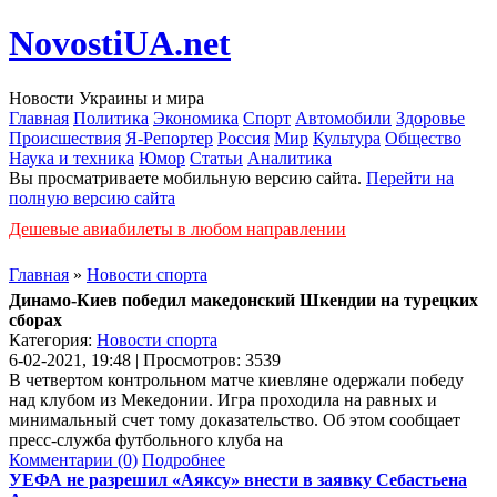
NovostiUA.net
Новости Украины и мира
Главная
Политика
Экономика
Спорт
Автомобили
Здоровье
Происшествия
Я-Репортер
Россия
Мир
Культура
Общество
Наука и техника
Юмор
Статьи
Аналитика
Вы просматриваете мобильную версию сайта.
Перейти на
полную версию сайта
Дешевые авиабилеты в любом направлении
Главная
»
Новости спорта
Динамо-Киев победил македонский Шкендии на турецких
сборах
Категория:
Новости спорта
6-02-2021, 19:48 | Просмотров: 3539
В четвертом контрольном матче киевляне одержали победу
над клубом из Мекедонии. Игра проходила на равных и
минимальный счет тому доказательство. Об этом сообщает
пресс-служба футбольного клуба на
Комментарии (0)
Подробнее
УЕФА не разрешил «Аяксу» внести в заявку Себастьена