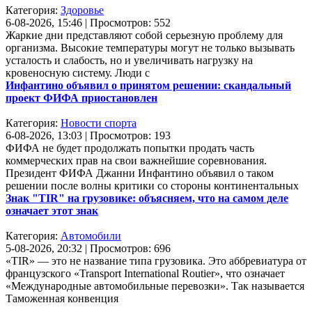
Категория:
Здоровье
6-08-2026, 15:46 | Просмотров: 552
Жаркие дни представляют собой серьезную проблему для
организма. Высокие температуры могут не только вызывать
усталость и слабость, но и увеличивать нагрузку на
кровеносную систему. Люди с
Инфантино объявил о принятом решении: скандальный
проект ФИФА приостановлен
Категория:
Новости спорта
6-08-2026, 13:03 | Просмотров: 193
ФИФА не будет продолжать попытки продать часть
коммерческих прав на свои важнейшие соревнования.
Президент ФИФА Джанни Инфантино объявил о таком
решении после волны критики со стороны континентальных
Знак "TIR" на грузовике: объясняем, что на самом деле
означает этот знак
Категория:
Автомобили
5-08-2026, 20:32 | Просмотров: 696
«TIR» — это не название типа грузовика. Это аббревиатура от
французского «Transport International Routier», что означает
«Международные автомобильные перевозки». Так называется
Таможенная конвенция