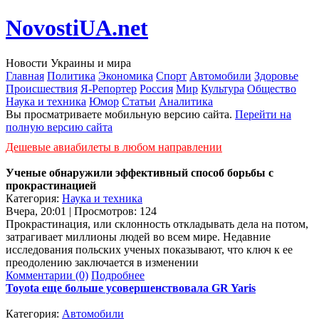
NovostiUA.net
Новости Украины и мира
Главная
Политика
Экономика
Спорт
Автомобили
Здоровье
Происшествия
Я-Репортер
Россия
Мир
Культура
Общество
Наука и техника
Юмор
Статьи
Аналитика
Вы просматриваете мобильную версию сайта.
Перейти на
полную версию сайта
Дешевые авиабилеты в любом направлении
Ученые обнаружили эффективный способ борьбы с
прокрастинацией
Категория:
Наука и техника
Вчера, 20:01 | Просмотров: 124
Прокрастинация, или склонность откладывать дела на потом,
затрагивает миллионы людей во всем мире. Недавние
исследования польских ученых показывают, что ключ к ее
преодолению заключается в изменении
Комментарии (0)
Подробнее
Toyota еще больше усовершенствовала GR Yaris
Категория:
Автомобили