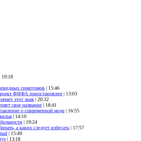
| 19:18
очевидных симптомов
| 15:46
проект ФИФА приостановлен
| 13:03
начает этот знак
| 20:32
няет свое название
| 18:41
ставление о современной моде
| 16:55
жилья
| 14:10
абельности
| 19:24
ирать, а каких следует избегать
| 17:57
mad
| 15:49
ыта
| 13:18