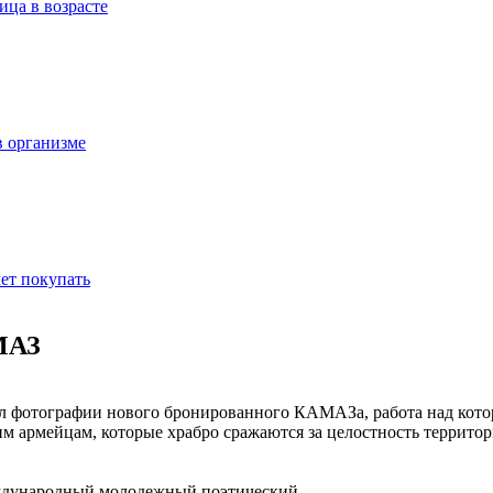
ица в возрасте
в организме
ет покупать
МАЗ
 фотографии нового бронированного КАМАЗа, работа над котор
армейцам, которые храбро сражаются за целостность террито
ждународный молодежный поэтический