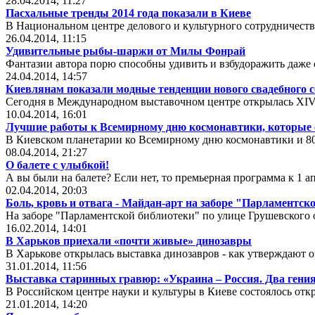
28.04.2014, 11:27
Пасхальные тренды 2014 года показали в Киеве
В Национальном центре делового и культурного сотрудничеств
26.04.2014, 11:15
Удивительные рыбы-шаржи от Милы Фонрай
Фантазии автора порю способны удивить и взбудоражить даже
24.04.2014, 14:57
Киевлянам показали модные тенденции нового свадебного с
Сегодня в Международном выставочном центре открылась XI
10.04.2014, 16:01
Лучшие работы к Всемирному дню космонавтики, которые с
В Киевском планетарии ко Всемирному дню космонавтики и 8
08.04.2014, 21:27
О балете с улыбкой!
А вы были на балете? Если нет, то премьерная программа к 1 ап
02.04.2014, 20:03
Боль, кровь и отвага - Майдан-арт на заборе "Парламентск
На заборе "Парламентской библиотеки" по улице Грушевского 
16.02.2014, 14:01
В Харьков приехали «почти живые» динозавры
В Харькове открылась выставка динозавров - как утверждают о
31.01.2014, 11:56
Выставка старинных гравюр: «Украина – Россия. Два гени
В Российском центре науки и культуры в Киеве состоялось от
21.01.2014, 14:20