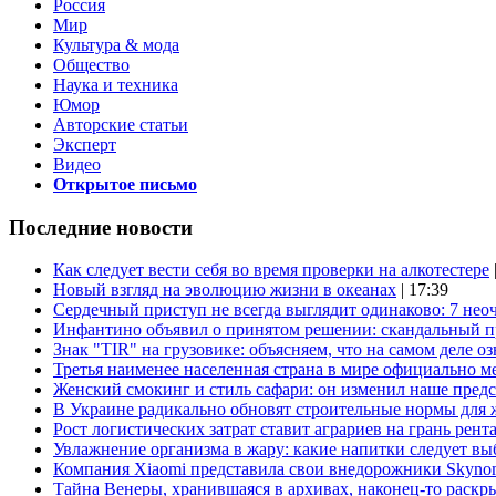
Россия
Мир
Культура & мода
Общество
Наука и техника
Юмор
Авторские статьи
Эксперт
Видео
Открытое письмо
Последние новости
Как следует вести себя во время проверки на алкотестере
Новый взгляд на эволюцию жизни в океанах
| 17:39
Сердечный приступ не всегда выглядит одинаково: 7 не
Инфантино объявил о принятом решении: скандальный 
Знак "TIR" на грузовике: объясняем, что на самом деле оз
Третья наименее населенная страна в мире официально ме
Женский смокинг и стиль сафари: он изменил наше пред
В Украине радикально обновят строительные нормы для 
Рост логистических затрат ставит аграриев на грань рент
Увлажнение организма в жару: какие напитки следует выб
Компания Xiaomi представила свои внедорожники Skyno
Тайна Венеры, хранившаяся в архивах, наконец-то раскр