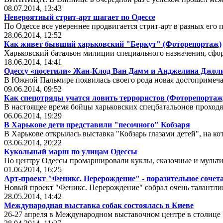
08.07.2014, 13:43
Невероятный стрит-арт шагает по Одессе
По Одессе все увереннее продвигается стрит-арт в разных его 
28.06.2014, 12:52
Как живет бывший харьковский "Беркут" (Фоторепортаж)
Харьковский батальон милиции специального назначения, сфо
18.06.2014, 14:41
Одессу «посетили» Жан-Клод Ван Дамм и Анджелина Джол
В Южной Пальмире появилась своего рода новая достопримеча
09.06.2014, 09:52
Как спецотряды учатся ловить террористов (Фоторепортаж
В настоящее время бойцы харьковских спецбатальонов проход
06.06.2014, 19:29
В Харькове дети представили "песочного" Кобзаря
В Харькове открылась выставка "Кобзарь глазами детей", на к
03.06.2014, 20:22
Кукольный марш по улицам Одессы
По центру Одессы промаршировали куклы, сказочные и мульт
01.06.2014, 16:25
Арт-проект "Феникс. Перерождение" - поразительное сочет
Новый проект "Феникс. Перерождение" собрал очень талантл
28.05.2014, 14:42
Международная выставка собак состоялась в Киеве
26-27 апреля в Международном выставочном центре в столице