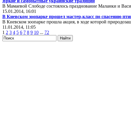
Яркие и самобытные украинские традиции
В Мамаевой Слободе состоялось празднование Маланки и Васи
15.01.2014, 16:01
В Киевском зоопарке прошел мастер-класс по спасению пти
В Киевском зоопарке прошла акция, в ходе которой природоза
11.01.2014, 11:05
1
2
3
4
5
6
7
8
9
10
...
72