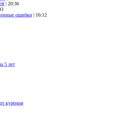
ей
| 20:36
03
аненные ошибки
| 16:12
а 5 лет
 от курения