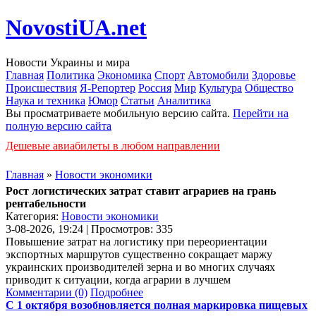
NovostiUA.net
Новости Украины и мира
Главная
Политика
Экономика
Спорт
Автомобили
Здоровье
Происшествия
Я-Репортер
Россия
Мир
Культура
Общество
Наука и техника
Юмор
Статьи
Аналитика
Вы просматриваете мобильную версию сайта.
Перейти на
полную версию сайта
Дешевые авиабилеты в любом направлении
Главная
»
Новости экономики
Рост логистических затрат ставит аграриев на грань
рентабельности
Категория:
Новости экономики
3-08-2026, 19:24 | Просмотров: 335
Повышение затрат на логистику при переориентации
экспортных маршрутов существенно сокращает маржу
украинских производителей зерна и во многих случаях
приводит к ситуации, когда аграрии в лучшем
Комментарии (0)
Подробнее
С 1 октября возобновляется полная маркировка пищевых