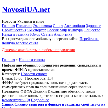
NovostiUA.net
Новости Украины и мира
Главная
Политика
Экономика
Спорт
Автомобили
Здоровье
Происшествия
Я-Репортер
Россия
Мир
Культура
Общество
Наука и техника
Юмор
Статьи
Аналитика
Вы просматриваете мобильную версию сайта.
Перейти на
полную версию сайта
Дешевые авиабилеты в любом направлении
Главная
»
Новости спорта
Инфантино объявил о принятом решении: скандальный
проект ФИФА приостановлен
Категория:
Новости спорта
Вчера, 13:03 | Просмотров: 114
ФИФА не будет продолжать попытки продать часть
коммерческих прав на свои важнейшие соревнования.
Президент ФИФА Джанни Инфантино объявил о таком
решении после волны критики со стороны континентальных
Комментарии (0)
Подробнее
Янник Синнер выиграл в финале и защитил свой титул на