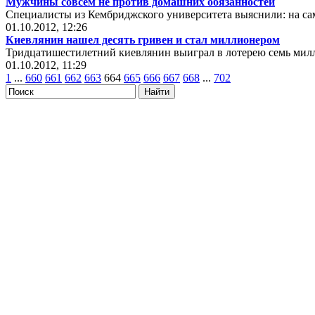
Мужчины совсем не против домашних обязанностей
Специалисты из Кембриджского университета выяснили: на 
01.10.2012, 12:26
Киевлянин нашел десять гривен и стал миллионером
Тридцатишестилетний киевлянин выиграл в лотерею семь милл
01.10.2012, 11:29
1
...
660
661
662
663
664
665
666
667
668
...
702