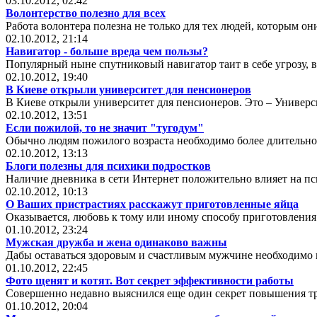
03.10.2012, 02:42
Волонтерство полезно для всех
Работа волонтера полезна не только для тех людей, которым о
02.10.2012, 21:14
Навигатор - больше вреда чем пользы?
Популярный ныне спутниковый навигатор таит в себе угрозу, 
02.10.2012, 19:40
В Киеве открыли университет для пенсионеров
В Киеве открыли университет для пенсионеров. Это – Универс
02.10.2012, 13:51
Если пожилой, то не значит "тугодум"
Обычно людям пожилого возраста необходимо более длительно
02.10.2012, 13:13
Блоги полезны для психики подростков
Наличие дневника в сети Интернет положительно влияет на пс
02.10.2012, 10:13
О Ваших пристрастиях расскажут приготовленные яйца
Оказывается, любовь к тому или иному способу приготовления 
01.10.2012, 23:24
Мужская дружба и жена одинаково важны
Дабы оставаться здоровым и счастливым мужчине необходимо им
01.10.2012, 22:45
Фото щенят и котят. Вот секрет эффективности работы
Совершенно недавно выяснился еще один секрет повышения тр
01.10.2012, 20:04