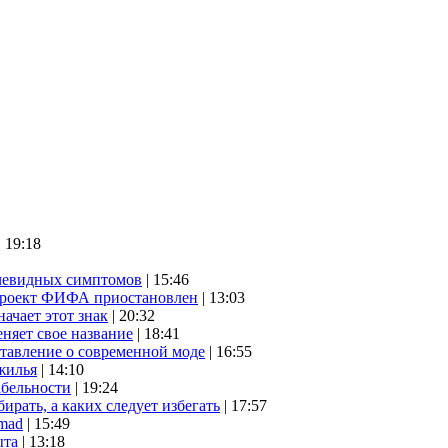
| 19:18
очевидных симптомов
| 15:46
проект ФИФА приостановлен
| 13:03
начает этот знак
| 20:32
няет свое название
| 18:41
ставление о современной моде
| 16:55
жилья
| 14:10
абельности
| 19:24
ирать, а каких следует избегать
| 17:57
mad
| 15:49
ыта
| 13:18