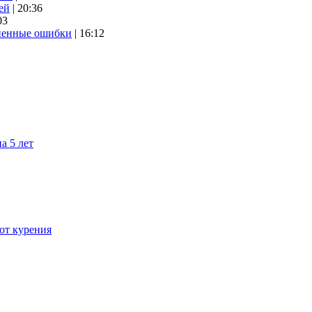
ей
| 20:36
03
аненные ошибки
| 16:12
а 5 лет
 от курения