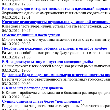
04.10.2012, 12:55
Распорядок дня интернет-пользователя: идеальный вариан
Журналисты одной из американских газет смогли создать опти
04.10.2012, 12:01
Киевские велосипедисты недовольны установкой велопарк
Киевская власть вчера начала устанавливать велопарковки. До 
04.10.2012, 10:47
Измена: причины и последствия
Многие считают, что мужчины изменяют из-за отсутствия интер
04.10.2012, 09:33
Пособие при рождении ребенка увеличат в октябре-ноябре
Размеры пособий по материнству будут увеличены в течение ок
03.10.2012, 21:35
В Днепровскую затоку выпустили молодняк рыбы
Свыше трехсот тысяч особей молодняка речной рыбы выпустил
03.10.2012, 19:00
Верховная Рада введет криминальную отвественность за пр
Ввести уголовную ответственность за пропаганду гомосексуал
03.10.2012, 09:30
В Киеве нет раствора для диализа
В Киеве – проблемы с поставками в больницы раствора для ди
03.10.2012, 08:43
Суицид становится все более "популярным"
В группе риска чаще всего значатся мужчины 20-летнего возр