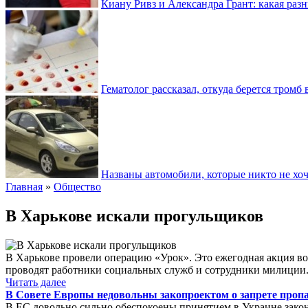
Киану Ривз и Александра Грант: какая разн
Гематолог рассказал, откуда берется тромб 
Названы автомобили, которые никто не хоч
Главная
»
Общество
В Харькове искали прогульщиков
В Харькове провели операцию «Урок». Это ежегодная акция во
проводят работники социальных служб и сотрудники милиции. В
Читать далее
В Совете Европы недовольны закопроектом о запрете проп
В ЕС довольно сильно обеспокоены принятием в Украине зак