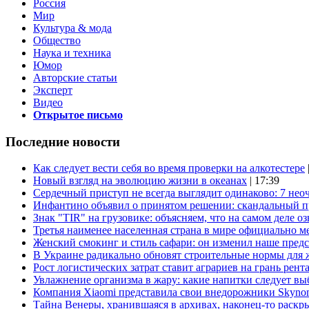
Россия
Мир
Культура & мода
Общество
Наука и техника
Юмор
Авторские статьи
Эксперт
Видео
Открытое письмо
Последние новости
Как следует вести себя во время проверки на алкотестере
Новый взгляд на эволюцию жизни в океанах
| 17:39
Сердечный приступ не всегда выглядит одинаково: 7 не
Инфантино объявил о принятом решении: скандальный 
Знак "TIR" на грузовике: объясняем, что на самом деле оз
Третья наименее населенная страна в мире официально ме
Женский смокинг и стиль сафари: он изменил наше пред
В Украине радикально обновят строительные нормы для 
Рост логистических затрат ставит аграриев на грань рент
Увлажнение организма в жару: какие напитки следует выб
Компания Xiaomi представила свои внедорожники Skyno
Тайна Венеры, хранившаяся в архивах, наконец-то раскр