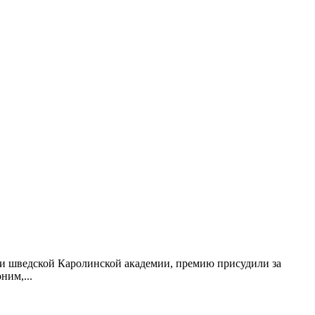
ли шведской Каролинской академии, премию присудили за
оним,
...