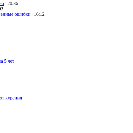
ей
| 20:36
03
аненные ошибки
| 16:12
а 5 лет
 от курения