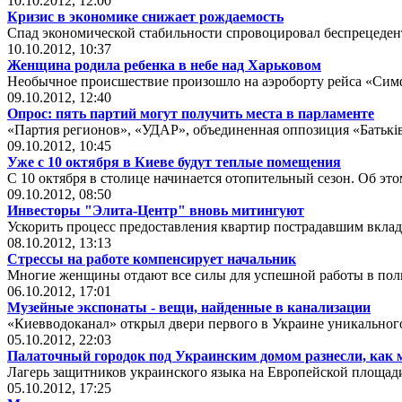
10.10.2012, 12:00
Кризис в экономике снижает рождаемость
Спад экономической стабильности спровоцировал беспрецеден
10.10.2012, 10:37
Женщина родила ребенка в небе над Харьковом
Необычное происшествие произошло на аэроборту рейса «Симф
09.10.2012, 12:40
Опрос: пять партий могут получить места в парламенте
«Партия регионов», «УДАР», объединенная оппозиция «Батьк
09.10.2012, 10:45
Уже с 10 октября в Киеве будут теплые помещения
С 10 октября в столице начинается отопительный сезон. Об это
09.10.2012, 08:50
Инвесторы "Элита-Центр" вновь митингуют
Ускорить процесс предоставления квартир пострадавшим вкла
08.10.2012, 13:13
Стрессы на работе компенсирует начальник
Многие женщины отдают все силы для успешной работы в поль
06.10.2012, 17:01
Музейные экспонаты - вещи, найденные в канализации
«Киевводоканал» открыл двери первого в Украине уникальног
05.10.2012, 22:03
Палаточный городок под Украинским домом разнесли, как 
Лагерь защитников украинского языка на Европейской площад
05.10.2012, 17:25