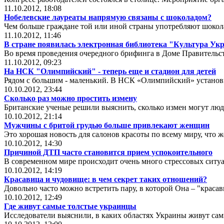
11.10.2012, 18:08
Нобелевские лауреаты напрямую связаны с шоколадом?
Чем больше граждане той или иной страны употребляют шокола
11.10.2012, 11:46
В стране появилась электронная библиотека "Культура У
Во время проведения очередного брифинга в Доме Правительст
11.10.2012, 09:23
На НСК "Олимпийский" - теперь еще и стадион для детей
Рядом с большим - маленький. В НСК «Олимпийский» установ
10.10.2012, 23:44
Сколько раз можно простить измену
Британские ученые решили выяснить, сколько измен могут люд
10.10.2012, 21:14
Мужчины с бритой грудью больше привлекают женщин
Это хорошая новость для салонов красоты по всему миру, что
10.10.2012, 14:30
Причиной ДТП часто становится прием успокоительного
В современном мире происходит очень много стрессовых ситуа
10.10.2012, 14:19
Красавица и чудовище: в чем секрет таких отношений?
Довольно часто можно встретить пару, в которой Она – "красав
10.10.2012, 12:49
Где живут самые толстые украинцы
Исследователи выяснили, в каких областях Украины живут сам