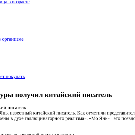
ица в возрасте
в организме
ет покупать
туры получил китайский писатель
Янь, известный китайский писатель. Как отметили представите
жены в духе галлюцинаторного реализма». «Мо Янь» - это псевд
анизовал городской центр занятости.