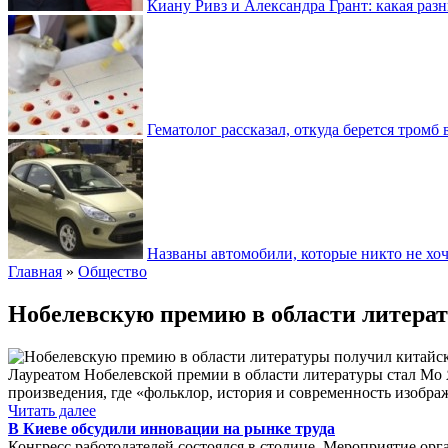
Киану Ривз и Александра Грант: какая разн
Гематолог рассказал, откуда берется тромб 
Названы автомобили, которые никто не хоч
Главная
»
Общество
Нобелевскую премию в области литера
Лауреатом Нобелевской премии в области литературы стал Мо 
произведения, где «фольклор, история и современность изобра
Читать далее
В Киеве обсудили инновации на рынке труда
Конгресс работодателей состоялся в столице. Мероприятие орг