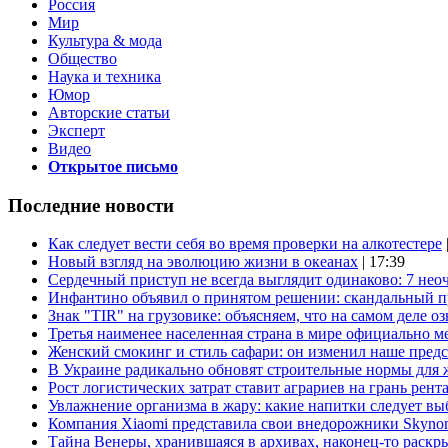
Россия
Мир
Культура & мода
Общество
Наука и техника
Юмор
Авторские статьи
Эксперт
Видео
Открытое письмо
Последние новости
Как следует вести себя во время проверки на алкотестере
Новый взгляд на эволюцию жизни в океанах
| 17:39
Сердечный приступ не всегда выглядит одинаково: 7 не
Инфантино объявил о принятом решении: скандальный 
Знак "TIR" на грузовике: объясняем, что на самом деле оз
Третья наименее населенная страна в мире официально ме
Женский смокинг и стиль сафари: он изменил наше пред
В Украине радикально обновят строительные нормы для 
Рост логистических затрат ставит аграриев на грань рент
Увлажнение организма в жару: какие напитки следует выб
Компания Xiaomi представила свои внедорожники Skyno
Тайна Венеры, хранившаяся в архивах, наконец-то раскр