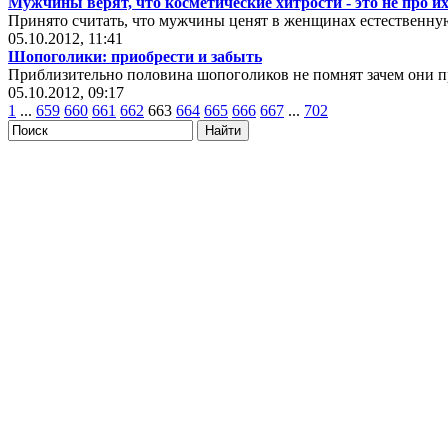
Мужчины верят, что косметические хитрости - это не про и
Принято считать, что мужчины ценят в женщинах естественную
05.10.2012, 11:41
Шопоголики: приобрести и забыть
Приблизительно половина шопоголиков не помнят зачем они 
05.10.2012, 09:17
1
...
659
660
661
662
663
664
665
666
667
...
702