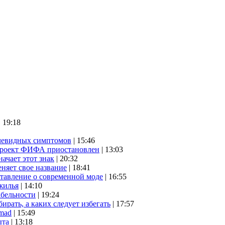
| 19:18
очевидных симптомов
| 15:46
проект ФИФА приостановлен
| 13:03
начает этот знак
| 20:32
няет свое название
| 18:41
ставление о современной моде
| 16:55
жилья
| 14:10
абельности
| 19:24
ирать, а каких следует избегать
| 17:57
mad
| 15:49
ыта
| 13:18