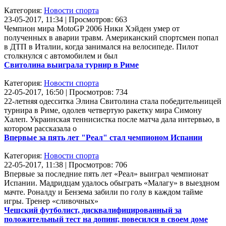
Категория:
Новости спорта
23-05-2017, 11:34 | Просмотров: 663
Чемпион мира MotoGP 2006 Ники Хэйден умер от
полученных в аварии травм. Американский спортсмен попал
в ДТП в Италии, когда занимался на велосипеде. Пилот
столкнулся с автомобилем и был
Свитолина выиграла турнир в Риме
Категория:
Новости спорта
22-05-2017, 16:50 | Просмотров: 734
22-летняя одесситка Элина Свитолина стала победительницей
турнира в Риме, одолев четвертую ракетку мира Симону
Халеп. Украинская теннисистка после матча дала интервью, в
котором рассказала о
Впервые за пять лет "Реал" стал чемпионом Испании
Категория:
Новости спорта
22-05-2017, 11:38 | Просмотров: 706
Впервые за последние пять лет «Реал» выиграл чемпионат
Испании. Мадридцам удалось обыграть «Малагу» в выездном
мачте. Роналду и Бензема забили по голу в каждом тайме
игры. Тренер «сливочных»
Чешский футболист, дисквалифицированный за
положительный тест на допинг, повесился в своем доме