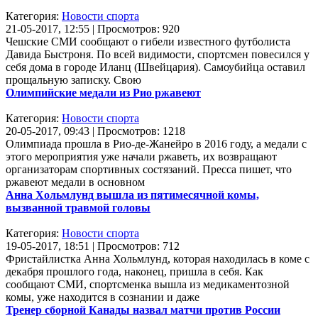
Категория:
Новости спорта
21-05-2017, 12:55 | Просмотров: 920
Чешские СМИ сообщают о гибели известного футболиста
Давида Быстроня. По всей видимости, спортсмен повесился у
себя дома в городе Иланц (Швейцария). Самоубийца оставил
прощальную записку. Свою
Олимпийские медали из Рио ржавеют
Категория:
Новости спорта
20-05-2017, 09:43 | Просмотров: 1218
Олимпиада прошла в Рио-де-Жанейро в 2016 году, а медали с
этого мероприятия уже начали ржаветь, их возвращают
организаторам спортивных состязаний. Пресса пишет, что
ржавеют медали в основном
Анна Хольмлунд вышла из пятимесячной комы,
вызванной травмой головы
Категория:
Новости спорта
19-05-2017, 18:51 | Просмотров: 712
Фристайлистка Анна Хольмлунд, которая находилась в коме с
декабря прошлого года, наконец, пришла в себя. Как
сообщают СМИ, спортсменка вышла из медикаментозной
комы, уже находится в сознании и даже
Тренер сборной Канады назвал матчи против России