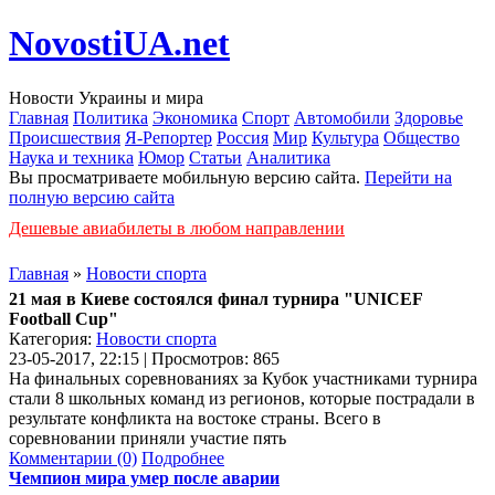
NovostiUA.net
Новости Украины и мира
Главная
Политика
Экономика
Спорт
Автомобили
Здоровье
Происшествия
Я-Репортер
Россия
Мир
Культура
Общество
Наука и техника
Юмор
Статьи
Аналитика
Вы просматриваете мобильную версию сайта.
Перейти на
полную версию сайта
Дешевые авиабилеты в любом направлении
Главная
»
Новости спорта
21 мая в Киеве состоялся финал турнира "UNICEF
Football Cup"
Категория:
Новости спорта
23-05-2017, 22:15 | Просмотров: 865
На финальных соревнованиях за Кубок участниками турнира
стали 8 школьных команд из регионов, которые пострадали в
результате конфликта на востоке страны. Всего в
соревновании приняли участие пять
Комментарии (0)
Подробнее
Чемпион мира умер после аварии