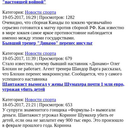
"настоящей войной"
Категория:
Новости спорта
19-05-2017, 16:29 | Просмотров: 1282
Очевидно, что сборная Канады по хоккею чрезвычайно
серьезно готовится к матчу против сборной РФ. Как известно
в мире хоккея самое яркое противостояние наблюдается
именно между этими государствами.
Бывший тренер "Динамо" перенес инсульт
Категория:
Новости спорта
19-05-2017, 11:39 | Просмотров: 679
Стало известно, почему бывший наставник «Динамо» Олег
Блохин не работает. Агент тренера Шандор Варга рассказал,
что Блохин перенес микроинсульт. Сообщается, что у самого
успешного наставника
Шантажист вымогал у жены Шумахера почти 1 млн евро,
угрожая убить детей
Категория:
Новости спорта
18-05-2017, 21:21 | Просмотров: 653
У супруги знаменитого гонщика «Формулы-1» вымогали
деньги. Шантажист угрожал Коринне Шумахер убить ее
детей, если она не заплатит ему 900 тыс евро. Это произошло
в феврале прошлого года. Коринна