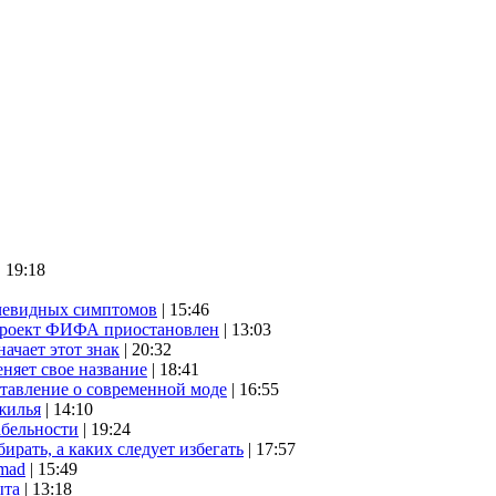
| 19:18
очевидных симптомов
| 15:46
проект ФИФА приостановлен
| 13:03
начает этот знак
| 20:32
няет свое название
| 18:41
ставление о современной моде
| 16:55
жилья
| 14:10
абельности
| 19:24
ирать, а каких следует избегать
| 17:57
mad
| 15:49
ыта
| 13:18