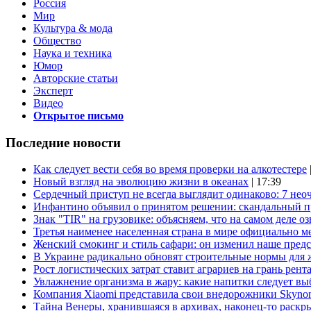
Россия
Мир
Культура & мода
Общество
Наука и техника
Юмор
Авторские статьи
Эксперт
Видео
Открытое письмо
Последние новости
Как следует вести себя во время проверки на алкотестере
Новый взгляд на эволюцию жизни в океанах
| 17:39
Сердечный приступ не всегда выглядит одинаково: 7 не
Инфантино объявил о принятом решении: скандальный 
Знак "TIR" на грузовике: объясняем, что на самом деле оз
Третья наименее населенная страна в мире официально ме
Женский смокинг и стиль сафари: он изменил наше пред
В Украине радикально обновят строительные нормы для 
Рост логистических затрат ставит аграриев на грань рент
Увлажнение организма в жару: какие напитки следует выб
Компания Xiaomi представила свои внедорожники Skyno
Тайна Венеры, хранившаяся в архивах, наконец-то раскр