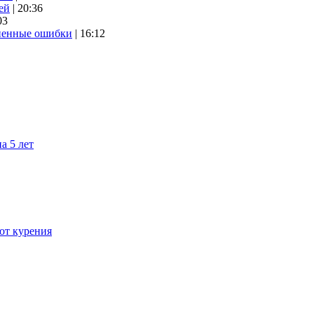
ей
| 20:36
03
аненные ошибки
| 16:12
а 5 лет
 от курения