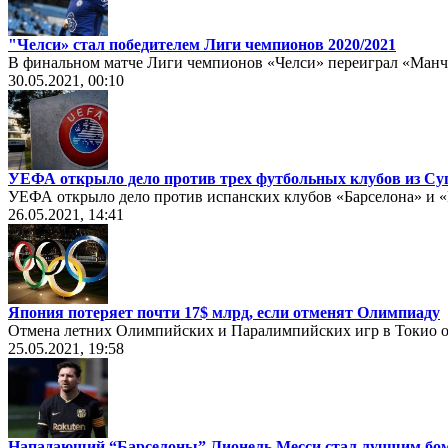
"Челси» стал победителем Лиги чемпионов 2020/2021
В финальном матче Лиги чемпионов «Челси» переиграл «Манче
30.05.2021, 00:10
УЕФА открыло дело против трех футбольных клубов из Су
УЕФА открыло дело против испанских клубов «Барселона» и «
26.05.2021, 14:41
Япония потеряет почти 17$ млрд, если отменят Олимпиаду
Отмена летних Олимпийских и Паралимпийских игр в Токио о
25.05.2021, 19:58
Нападающий “Барселоны” Лионель Месси стал лучшим бо