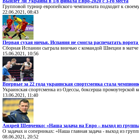
Выйдет ли Украина в 1/8 финала Евро-2020 с 3-го места
Групповой турнир европейского чемпионата подходит к своему
22.06.2021, 08:43
Первая сухая ничья. Испания не смогла распечатать ворота
Сборная Испании сыграла вничью с командой Швеции в матче
15.06.2021, 10:56
Впервые за 22 года украинская спортсменка стала чемпион
Украинская спортсменка из Одессы, боксерша промоутерской к
13.06.2021, 11:40
Андрей Шевченко: «Наша задача на Евро – выход из групп
О задачах и соперниках: «Наша главная задача - выход из гру
08.06.2021, 20:52