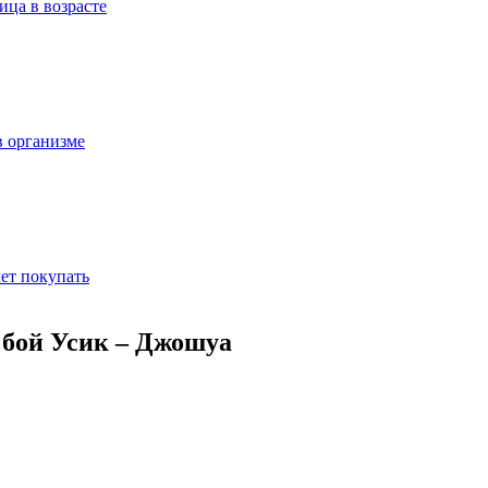
ица в возрасте
в организме
ет покупать
я бой Усик – Джошуа