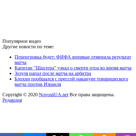
Популярное видео
Другие новости по теме:
Переигровка будет: ФИФА впервые отменила результат
матча
Капитан "Шахтера" узнал о смерти отца во время матча
Зозуля напал после матча на арбитра
Блохин пообщался с прессой накануне товарищеского
матча против Израиля
Copyright © 2020
NovostiUA.net
Все права защищены.
Редакция