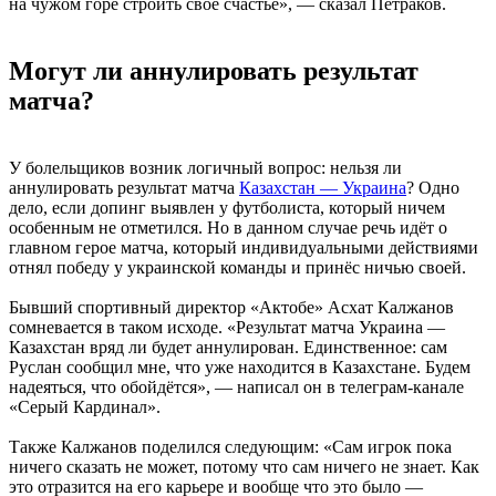
на чужом горе строить своё счастье», — сказал Петраков.
Могут ли аннулировать результат
матча?
У болельщиков возник логичный вопрос: нельзя ли
аннулировать результат матча
Казахстан — Украина
? Одно
дело, если допинг выявлен у футболиста, который ничем
особенным не отметился. Но в данном случае речь идёт о
главном герое матча, который индивидуальными действиями
отнял победу у украинской команды и принёс ничью своей.
Бывший спортивный директор «Актобе» Асхат Калжанов
сомневается в таком исходе. «Результат матча Украина —
Казахстан вряд ли будет аннулирован. Единственное: сам
Руслан сообщил мне, что уже находится в Казахстане. Будем
надеяться, что обойдётся», — написал он в телеграм-канале
«Серый Кардинал».
Также Калжанов поделился следующим: «Сам игрок пока
ничего сказать не может, потому что сам ничего не знает. Как
это отразится на его карьере и вообще что это было —