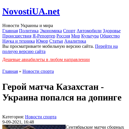
NovostiUA.net
Новости Украины и мира
Главная
Политика
Экономика
Спорт
Автомобили
Здоровье
Происшествия
Я-Репортер
Россия
Мир
Культура
Общество
Наука и техника
Юмор
Статьи
Аналитика
Вы просматриваете мобильную версию сайта.
Перейти на
полную версию сайта
Дешевые авиабилеты в любом направлении
Главная
»
Новости спорта
Герой матча Казахстан -
Украина попался на допинге
Категория:
Новости спорта
9-09-2021, 16:48
Сентябрьские матчи сборных