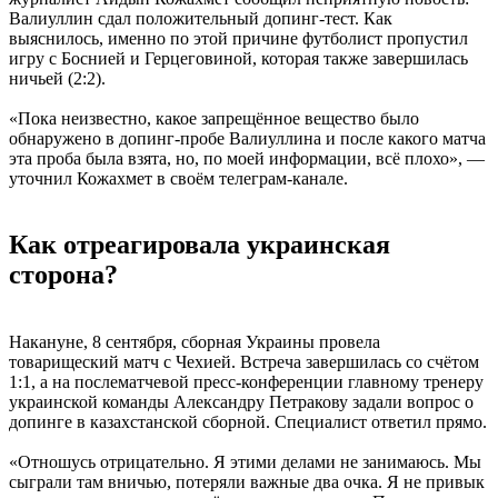
Валиуллин сдал положительный допинг-тест. Как
выяснилось, именно по этой причине футболист пропустил
игру с Боснией и Герцеговиной, которая также завершилась
ничьей (2:2).
«Пока неизвестно, какое запрещённое вещество было
обнаружено в допинг-пробе Валиуллина и после какого матча
эта проба была взята, но, по моей информации, всё плохо», —
уточнил Кожахмет в своём телеграм-канале.
Как отреагировала украинская
сторона?
Накануне, 8 сентября, сборная Украины провела
товарищеский матч с Чехией. Встреча завершилась со счётом
1:1, а на послематчевой пресс-конференции главному тренеру
украинской команды Александру Петракову задали вопрос о
допинге в казахстанской сборной. Специалист ответил прямо.
«Отношусь отрицательно. Я этими делами не занимаюсь. Мы
сыграли там вничью, потеряли важные два очка. Я не привык