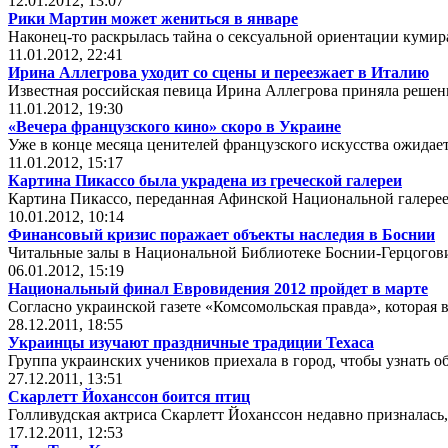
12.01.2012, 13:07
Рики Мартин может жениться в январе
Наконец-то раскрылась тайна о сексуальной ориентации куми
11.01.2012, 22:41
Ирина Аллегрова уходит со сцены и переезжает в Италию
Известная российская певица Ирина Аллегрова приняла решени
11.01.2012, 19:30
«Вечера французского кино» скоро в Украине
Уже в конце месяца ценителей французского искусства ожидае
11.01.2012, 15:17
Картина Пикассо была украдена из греческой галереи
Картина Пикассо, переданная Афинской Национальной галерее
10.01.2012, 10:14
Финансовый кризис поражает объекты наследия в Боснии
Читальные залы в Национальной Библиотеке Боснии-Герцогови
06.01.2012, 15:19
Национальный финал Евровидения 2012 пройдет в марте
Согласно украинской газете «Комсомольская правда», которая 
28.12.2011, 18:55
Украинцы изучают праздничные традиции Техаса
Группа украинских учеников приехала в город, чтобы узнать о
27.12.2011, 13:51
Скарлетт Йоханссон боится птиц
Голливудская актриса Скарлетт Йоханссон недавно призналась, 
17.12.2011, 12:53