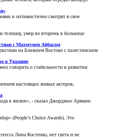
ки»
нями и оптимистично смотрят в свое
и телешоу, умер во вторник в больнице
стиан с Махмудом Аббасом
ристиан на Ближнем Востоке с палестинским
во в Украине
жно говорить о стабильности в развитии
чением настоящих живых актеров,
а
хода к жизни», - сказал Джорджио Армани
» (People’s Choice Awards). Это
этесса Лина Костенко, нет света и не