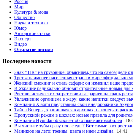
Россия
Мир
Культура & мода
Общество
Наука и техника
Юмор
Авторские статьи
Эксперт
Видео
Открытое письмо
Последние новости
Знак "TIR" на грузовике: объясняем, что на самом деле оз
Третья наименее населенная страна в мире официально ме
Женский смокинг и стиль сафари: он изменил наше пред
В Украине радикально обновят строительные нормы для 
Рост логистических затрат ставит аграриев на грань рент
Увлажнение организма в жару: какие напитки следует выб
Компания Xiaomi представила свои внедорожники Skyno
Тайна Венеры, хранившаяся в архивах, наконец-то раскр
Пропускной режим в школах: новые правила для родител
Компания Hyundai объявляет об отзыве автомобилей
| 18:
Вы чистите зубы сразу после еды? Вот самые распростр
Маникюр на лето: тренды, цвета и идеи дизайна
| 14:41