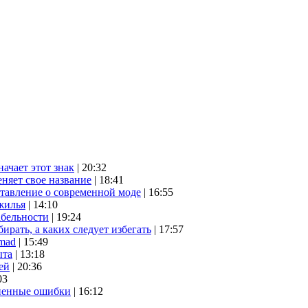
начает этот знак
| 20:32
няет свое название
| 18:41
ставление о современной моде
| 16:55
жилья
| 14:10
абельности
| 19:24
ирать, а каких следует избегать
| 17:57
mad
| 15:49
ыта
| 13:18
ей
| 20:36
03
аненные ошибки
| 16:12