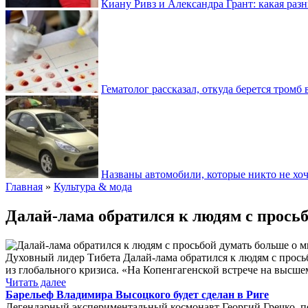
Киану Ривз и Александра Грант: какая разн
Гематолог рассказал, откуда берется тромб 
Названы автомобили, которые никто не хоч
Главная
»
Культура & мода
Далай-лама обратился к людям с прось
Духовный лидер Тибета Далай-лама обратился к людям с просьбо
из глобального кризиса. «На Копенгагенской встрече на высш
Читать далее
Барельеф Владимира Высоцкого будет сделан в Риге
Легендарный экспериментальный космонавт Георгий Гречко, п