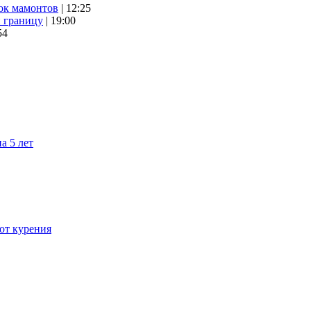
ок мамонтов
| 12:25
и границу
| 19:00
54
а 5 лет
 от курения