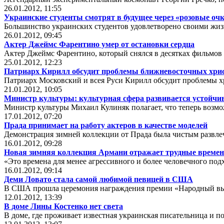
26.01.2012, 11:55
Украинские студенты смотрят в будущее через «розовые оч
Большинство украинских студентов удовлетворено своими жиз
26.01.2012, 09:45
Актер Джеймс Фарентино умер от остановки сердца
Актер Джеймс Фарентино, который снялся в десятках фильмов 
25.01.2012, 12:23
Патриарх Кирилл обсудит проблемы ближневосточных хри
Патриарх Московский и всея Руси Кирилл обсудит проблемы х
21.01.2012, 10:05
Министр культуры: культурная сфера развивается устойчи
Министр культуры Михаил Кулиняк полагает, что теперь возмо
17.01.2012, 07:20
Прада принимает на работу актеров в качестве моделей
Демонстрация зимней коллекции от Прада была чистым развле
16.01.2012, 09:28
Новая зимняя коллекция Армани отражает трудные времен
«Это времена для менее агрессивного и более человечного под
16.01.2012, 09:14
Деми Ловато стала самой любимой певицей в США
В США прошла церемония награждения премии «Народный выбор
12.01.2012, 13:39
В доме Лины Костенко нет света
В доме, где проживает известная украинская писательница и по