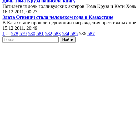
Дочь Тома Круза написала книгу
Пятилетняя дочь голливудских актеров Тома Круза и Кэти Хол
16.12.2011, 00:27
Злата Огневич стала человеком года в Казахстане
В Казахстане прошли церемонии награждения престижных прем
15.12.2011, 20:49
1
...
578
579
580
581
582
583
584
585
586
587