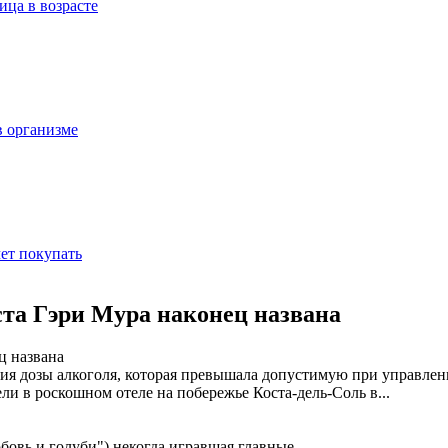
ица в возрасте
в организме
ет покупать
ста Гэри Мура наконец названа
ия дозы алкоголя, которая превышала допустимую при управлени
ли в роскошном отеле на побережье Коста-дель-Соль в
...
овь и голуби") некогда игравшая главные