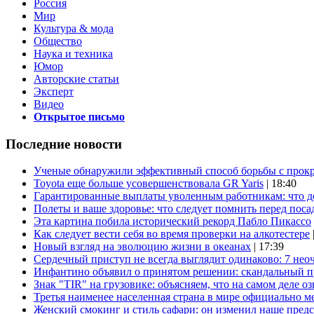
Россия
Мир
Культура & мода
Общество
Наука и техника
Юмор
Авторские статьи
Эксперт
Видео
Открытое письмо
Последние новости
Ученые обнаружили эффективный способ борьбы с прок
Toyota еще больше усовершенствовала GR Yaris
| 18:40
Гарантированные выплаты уволенным работникам: что д
Полеты и ваше здоровье: что следует помнить перед поса
Эта картина побила исторический рекорд Пабло Пикассо
Как следует вести себя во время проверки на алкотестере
Новый взгляд на эволюцию жизни в океанах
| 17:39
Сердечный приступ не всегда выглядит одинаково: 7 не
Инфантино объявил о принятом решении: скандальный 
Знак "TIR" на грузовике: объясняем, что на самом деле оз
Третья наименее населенная страна в мире официально ме
Женский смокинг и стиль сафари: он изменил наше пред