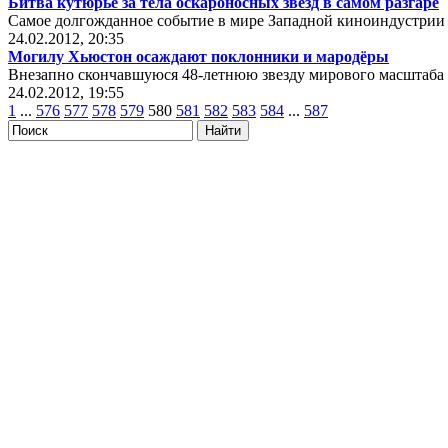
Битва кутюрье за тела оскароносных звёзд в самом разгаре
Самое долгожданное событие в мире Западной киноиндустрии 
24.02.2012, 20:35
Могилу Хьюстон осаждают поклонники и мародёры
Внезапно скончавшуюся 48-летнюю звезду мирового масштаба
24.02.2012, 19:55
1
...
576
577
578
579
580
581
582
583
584
...
587