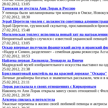
28.02.2012, 13:05
Таможня не пустила Ани Лорак в Россию
У певицы были запланированы три концерта в Омске, Новокуз
27.02.2012, 18:30
Зураб Церетели уволен с должности советника администра
Зураб Церетели, грузинский скульптор, прославившийся бронз
27.02.2012, 15:48
Могилевская топлесс исполнила новый хит на награждении
Неприятный конфуз случился с известной украинской певицей
27.02.2012, 13:05
Оскар впервые получили французский актер и иранский ф
«Надер и Симин, разделение» - семейная драма режиссера Асга
27.02.2012, 10:53
Найдена первая Джоконда Леонардо да Винчи
Мадридский музей изобразительного искусства выставил на од
25.02.2012, 21:38
Бриллиантовый коктейль на на красной дорожке "Оскара"
Личные дизайнеры богатых и знаменитых рассказали, чем и в к
25.02.2012, 21:11
Лорак рассказала о своих отношениях с Киркоровым
Наконец-то Ани Лорак открыла завесу своих отношений с Фи
25.02.2012, 20:50
Агилера спилась и потолстела
Ужасные перемены в жизни своей любимой певицы и актрисы 