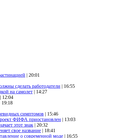
растинацией
| 20:01
олжны сделать работодатели
| 16:55
дкой на самолет
| 14:27
| 12:04
| 19:18
очевидных симптомов
| 15:46
проект ФИФА приостановлен
| 13:03
начает этот знак
| 20:32
няет свое название
| 18:41
ставление о современной моде
| 16:55