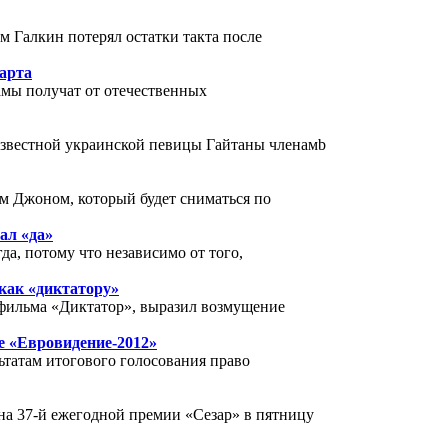
м Галкин потерял остатки такта после
арта
амы получат от отечественных
известной украинской певицы Гайтаны членамb
ом Джоном, который будет сниматься по
ал «да»
да, потому что независимо от того,
как «диктатору»
 фильма «Диктатор», выразил возмущение
е «Евровидение-2012»
льтатам итогового голосования право
а 37-й ежегодной премии «Сезар» в пятницу