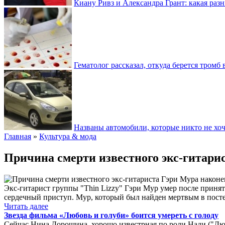
Киану Ривз и Александра Грант: какая разн
Гематолог рассказал, откуда берется тромб 
Названы автомобили, которые никто не хоч
Главная
»
Культура & мода
Причина смерти известного экс-гитари
Экс-гитарист группы "Thin Lizzy" Гэри Мур умер после принят
сердечный приступ. Мур, который был найден мертвым в посте
Читать далее
Звезда фильма «Любовь и голуби» боится умереть с голоду
Сейчас Нина Дорошина, хорошо известрная по роли Нади ("Люб