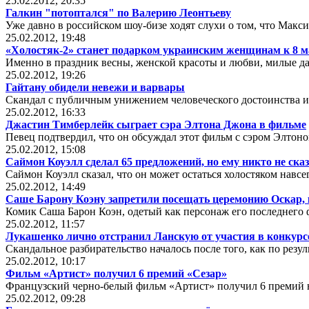
25.02.2012, 20:35
Галкин "потоптался" по Валерию Леонтьеву
Уже давно в российском шоу-бизе ходят слухи о том, что Макси
25.02.2012, 19:48
«Холостяк-2» станет подарком украинским женщинам к 8 м
Именно в праздник весны, женской красоты и любви, милые д
25.02.2012, 19:26
Гайтану обидели невежи и варвары
Скандал с публичным унижением человеческого достоинства 
25.02.2012, 16:33
Джастин Тимберлейк сыграет сэра Элтона Джона в фильме
Певец подтвердил, что он обсуждал этот фильм с сэром Элтон
25.02.2012, 15:08
Саймон Коуэлл сделал 65 предложений, но ему никто не сказ
Саймон Коуэлл сказал, что он может остаться холостяком навсег
25.02.2012, 14:49
Саше Барону Коэну запретили посещать церемонию Оскар, 
Комик Саша Барон Коэн, одетый как персонаж его последнего
25.02.2012, 11:57
Лукашенко лично отстранил Ланскую от участия в конкурс
Скандальное разбирательство началось после того, как по резу
25.02.2012, 10:17
Фильм «Артист» получил 6 премий «Сезар»
Французский черно-белый фильм «Артист» получил 6 премий н
25.02.2012, 09:28