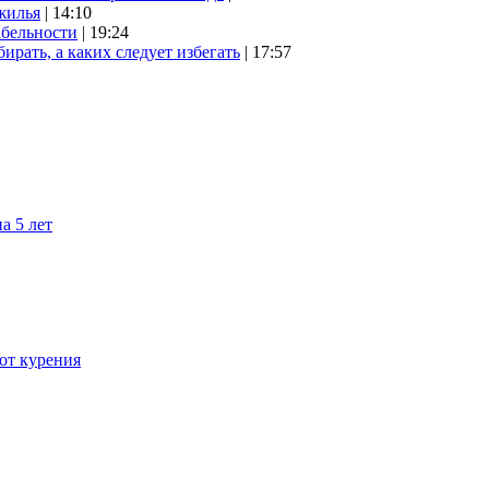
жилья
| 14:10
абельности
| 19:24
ирать, а каких следует избегать
| 17:57
а 5 лет
 от курения