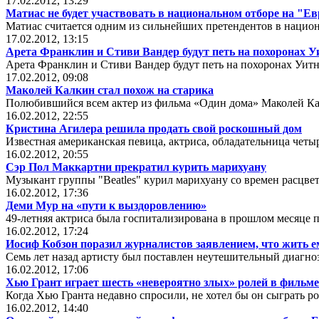
17.02.2012, 13:29
Матиас не будет участвовать в национальном отборе на "Е
Матиас считается одним из сильнейших претендентов в национ
17.02.2012, 13:15
Арета Франклин и Стиви Вандер будут петь на похоронах 
Арета Франклин и Стиви Вандер будут петь на похоронах Уит
17.02.2012, 09:08
Маколей Калкин стал похож на старика
Полюбившийся всем актер из фильма «Один дома» Маколей Ка
16.02.2012, 22:55
Кристина Агилера решила продать свой роскошный дом
Известная американская певица, актриса, обладательница чет
16.02.2012, 20:55
Сэр Пол Маккартни прекратил курить марихуану
Музыкант группы "Beatles" курил марихуану со времен расцвета
16.02.2012, 17:36
Деми Мур на «пути к выздоровлению»
49-летняя актриса была госпитализирована в прошлом месяце 
16.02.2012, 17:24
Иосиф Кобзон поразил журналистов заявлением, что жить е
Семь лет назад артисту был поставлен неутешительный диагноз
16.02.2012, 17:06
Хью Грант играет шесть «невероятно злых» ролей в фильм
Когда Хью Гранта недавно спросили, не хотел бы он сыграть р
16.02.2012, 14:40