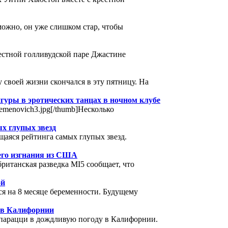
можно, он уже слишком стар, чтобы
естной голливудской паре Джастине
 своей жизни скончался в эту пятницу. На
гуры в эротических танцах в ночном клубе
_semenovich3.jpg[/thumb]Несколько
х глупых звезд
щаяся рейтинга самых глупых звезд.
его изгнания из США
ританская разведка MI5 сообщает, что
ой
тся на 8 месяце беременности. Будущему
м в Калифорнии
апарацци в дождливую погоду в Калифорнии.