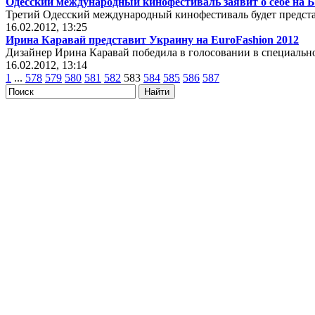
Одесский международный кинофестиваль заявит о себе на 
Третий Одесский международный кинофестиваль будет предста
16.02.2012, 13:25
Ирина Каравай представит Украину на EuroFashion 2012
Дизайнер Ирина Каравай победила в голосовании в специальн
16.02.2012, 13:14
1
...
578
579
580
581
582
583
584
585
586
587