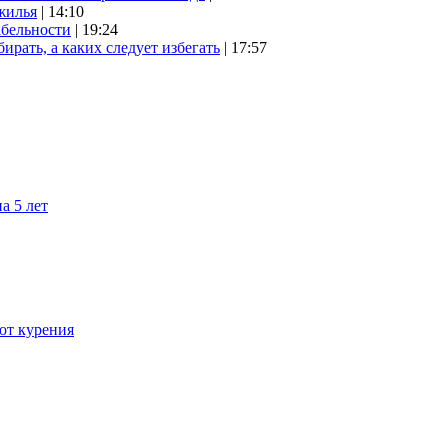
жилья
| 14:10
абельности
| 19:24
ирать, а каких следует избегать
| 17:57
а 5 лет
 от курения