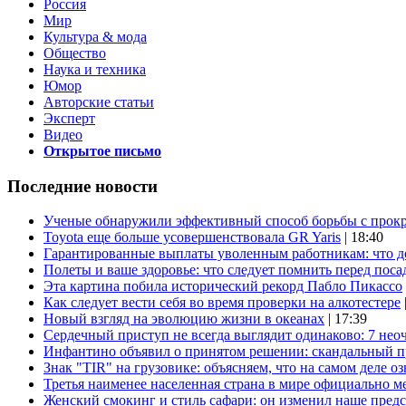
Россия
Мир
Культура & мода
Общество
Наука и техника
Юмор
Авторские статьи
Эксперт
Видео
Открытое письмо
Последние новости
Ученые обнаружили эффективный способ борьбы с прок
Toyota еще больше усовершенствовала GR Yaris
| 18:40
Гарантированные выплаты уволенным работникам: что д
Полеты и ваше здоровье: что следует помнить перед поса
Эта картина побила исторический рекорд Пабло Пикассо
Как следует вести себя во время проверки на алкотестере
Новый взгляд на эволюцию жизни в океанах
| 17:39
Сердечный приступ не всегда выглядит одинаково: 7 не
Инфантино объявил о принятом решении: скандальный 
Знак "TIR" на грузовике: объясняем, что на самом деле оз
Третья наименее населенная страна в мире официально ме
Женский смокинг и стиль сафари: он изменил наше пред