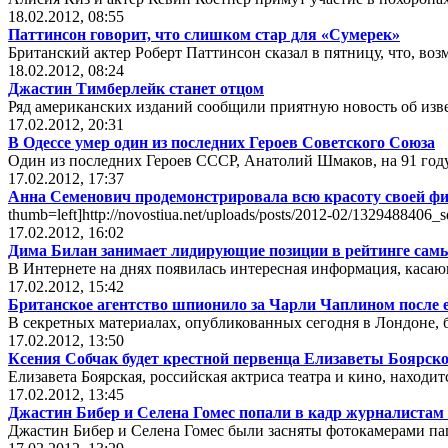
18.02.2012, 08:55
Паттинсон говорит, что слишком стар для «Сумерек»
Британский актер Роберт Паттинсон сказал в пятницу, что, воз
18.02.2012, 08:24
Джастин Тимберлейк станет отцом
Ряд американских изданий сообщили приятную новость об изв
17.02.2012, 20:31
В Одессе умер один из последних Героев Советского Союза
Один из последних Героев СССР, Анатолий Шмаков, на 91 году
17.02.2012, 17:37
Анна Семенович продемонстрировала всю красоту своей фи
thumb=left]http://novostiua.net/uploads/posts/2012-02/1329488406
17.02.2012, 16:02
Дима Билан занимает лидирующие позиции в рейтинге самы
В Интернете на днях появилась интересная информация, касаю
17.02.2012, 15:42
Британское агентство шпионило за Чарли Чаплином после 
В секретных материалах, опубликованных сегодня в Лондоне, б
17.02.2012, 13:50
Ксения Собчак будет крестной первенца Елизаветы Боярск
Елизавета Боярская, российская актриса театра и кино, находи
17.02.2012, 13:45
Джастин Бибер и Селена Гомес попали в кадр журналиста
Джастин Бибер и Селена Гомес были засняты фотокамерами п