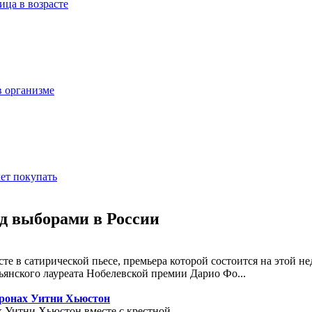
ица в возрасте
в организме
ет покупать
ед выборами в России
 в сатирической пьесе, премьера которой состоится на этой нед
льянского лауреата Нобелевской премии Дарио Фо
...
оронах Уитни Хьюстон
х Уитни Хьюстон вместе с крестной