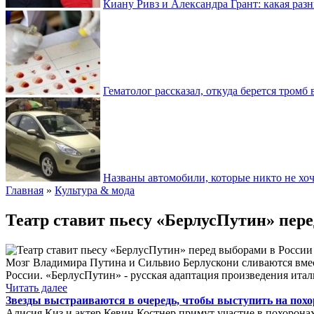
Киану Ривз и Александра Грант: какая разн
Гематолог рассказал, откуда берется тромб 
Названы автомобили, которые никто не хоч
Главная
»
Культура & мода
Театр ставит пьесу «БерлусПутин» пер
Мозг Владимира Путина и Сильвио Берлускони сливаются вместе
России. «БерлусПутин» - русская адаптация произведения ита
Читать далее
Звезды выстраиваются в очередь, чтобы выступить на пох
Алисия Киз и актер Кевин Костнер примут участие в похорона