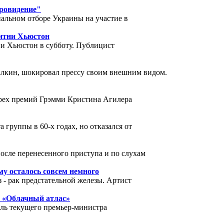
вровидение"
альном отборе Украины на участие в
Уитни Хьюстон
ни Хьюстон в субботу. Публицист
лкин, шокировал прессу своим внешним видом.
ырех премий Грэмми Кристина Агилера
 группы в 60-х годах, но отказался от
после перенесенного приступа и по слухам
му осталось совсем немного
 - рак предстательной железы. Артист
е «Облачный атлас»
оль текущего премьер-министра