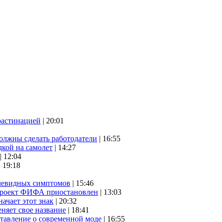
растинацией
| 20:01
олжны сделать работодатели
| 16:55
дкой на самолет
| 14:27
| 12:04
| 19:18
очевидных симптомов
| 15:46
проект ФИФА приостановлен
| 13:03
начает этот знак
| 20:32
няет свое название
| 18:41
ставление о современной моде
| 16:55