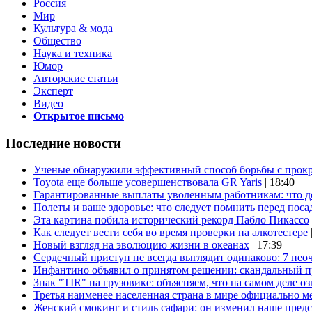
Россия
Мир
Культура & мода
Общество
Наука и техника
Юмор
Авторские статьи
Эксперт
Видео
Открытое письмо
Последние новости
Ученые обнаружили эффективный способ борьбы с прок
Toyota еще больше усовершенствовала GR Yaris
| 18:40
Гарантированные выплаты уволенным работникам: что д
Полеты и ваше здоровье: что следует помнить перед поса
Эта картина побила исторический рекорд Пабло Пикассо
Как следует вести себя во время проверки на алкотестере
Новый взгляд на эволюцию жизни в океанах
| 17:39
Сердечный приступ не всегда выглядит одинаково: 7 не
Инфантино объявил о принятом решении: скандальный 
Знак "TIR" на грузовике: объясняем, что на самом деле оз
Третья наименее населенная страна в мире официально ме
Женский смокинг и стиль сафари: он изменил наше пред