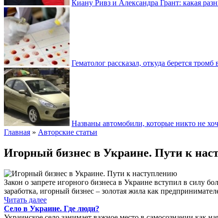
Киану Ривз и Александра Грант: какая разн
Гематолог рассказал, откуда берется тромб 
Названы автомобили, которые никто не хоч
Главная
»
Авторские статьи
Игорный бизнес в Украине. Пути к на
Закон о запрете игорного бизнеса в Украине вступил в силу бо
заработка, игорный бизнес – золотая жила как предпринимател
Читать далее
Село в Украине. Где люди?
Украинское село занимает важное место в самосознании как нар