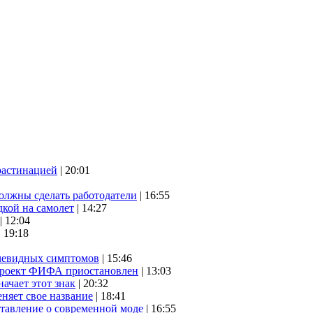
растинацией
| 20:01
олжны сделать работодатели
| 16:55
дкой на самолет
| 14:27
| 12:04
| 19:18
очевидных симптомов
| 15:46
проект ФИФА приостановлен
| 13:03
начает этот знак
| 20:32
няет свое название
| 18:41
ставление о современной моде
| 16:55