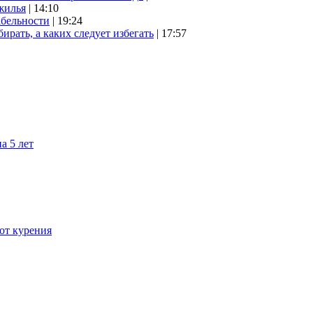
жилья
| 14:10
абельности
| 19:24
ирать, а каких следует избегать
| 17:57
а 5 лет
 от курения