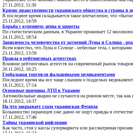
27.11.2012, 11:30
Кризис нравственности украинского общества и страны в ц
В последнее время складывается такое впечатление, что «быти
25.11.2012, 14:59
Борьба с курением: цены и запреты
По статистическим данным, в Украине проживает 12 миллионо
24.11.2012, 18:54
Зависимость человечества от затмений Луны и Солнца - ре
Всем известно, что Луна и Солнце - небесные тела, с которыми
23.11.2012, 13:59
Правда о рейтинговых агентствах
Влияние рейтинговых агентств на современный рынок товаров 
20.11.2012, 16:25
Глобальная торговля фальшивыми медикаментами
Последнее время мы все чаще слышим о подделках медикамен
18.11.2012, 17:14
Основные причины ДТП в Украине
Автомобильные аварии не случаются на ровном месте, так как 
18.11.2012, 14:37
На что закрывает глаза украинская Фемида
Большинство украинцев уже давно не ищут правды в отечеств
17.11.2012, 17:46
Тайны украинской инфляции
Как часто, стоя у кассы супермаркета или рассматривая прила