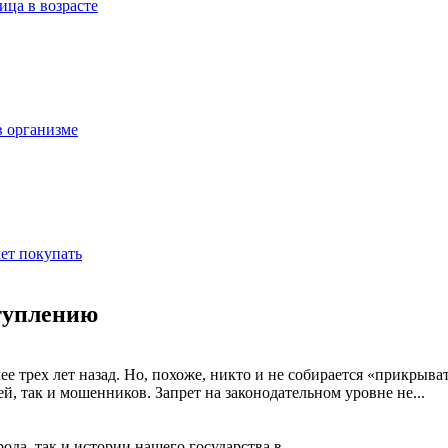
ица в возрасте
в организме
ет покупать
ступлению
лее трех лет назад. Но, похоже, никто и не собирается «прикрыв
ей, так и мошенников. Запрет на законодательном уровне не
...
ода, так и истории нашего государства в