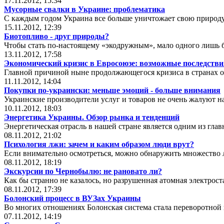
17.11.2012, 15:34
Мусорные свалки в Украине: проблематика
С каждым годом Украина все больше уничтожает свою природу
15.11.2012, 12:39
Биотопливо - друг природы?
Чтобы стать по-настоящему «экодружным», мало одного лишь 
13.11.2012, 17:58
Экономический кризис в Евросоюзе: возможные последств
Главной причиной ныне продолжающегося кризиса в странах 
11.11.2012, 14:04
Покупки по-украински: меньше эмоций - больше внимания
Украинские производители услуг и товаров не очень жалуют н
10.11.2012, 18:03
Энергетика Украины. Обзор рынка и тенденций
Энергетическая отрасль в нашей стране является одним из гл
08.11.2012, 21:02
Психология лжи: зачем и каким образом люди врут?
Если внимательно осмотреться, можно обнаружить множество 
08.11.2012, 18:19
Экскурсии по Чернобылю: не рановато ли?
Как бы странно не казалось, но разрушенная атомная электрос
08.11.2012, 17:39
Болонский процесс в ВУЗах Украины
Во многих отношениях Болонская система стала переворотной 
07.11.2012, 14:19