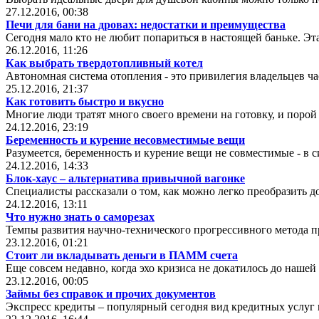
27.12.2016, 00:38
Печи для бани на дровах: недостатки и преимущества
Сегодня мало кто не любит попариться в настоящей баньке. Эта
26.12.2016, 11:26
Как выбрать твердотопливный котел
Автономная система отопления - это привилегия владельцев ча
25.12.2016, 21:37
Как готовить быстро и вкусно
Многие люди тратят много своего времени на готовку, и порой
24.12.2016, 23:19
Беременность и курение несовместимые вещи
Разумеется, беременность и курение вещи не совместимые - в 
24.12.2016, 14:33
Блок-хаус – альтернатива привычной вагонке
Специалисты рассказали о том, как можно легко преобразить д
24.12.2016, 13:11
Что нужно знать о саморезах
Темпы развития научно-технического прогрессивного метода п
23.12.2016, 01:21
Стоит ли вкладывать деньги в ПАММ счета
Еще совсем недавно, когда эхо кризиса не докатилось до наше
23.12.2016, 00:05
Займы без справок и прочих документов
Экспресс кредиты – популярный сегодня вид кредитных услуг 