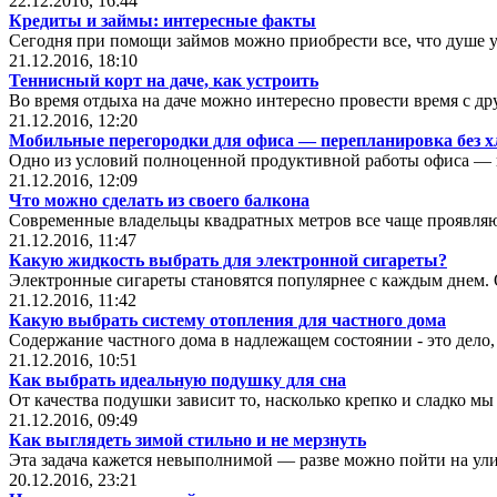
22.12.2016, 16:44
Кредиты и займы: интересные факты
Сегодня при помощи займов можно приобрести все, что душе 
21.12.2016, 18:10
Теннисный корт на даче, как устроить
Во время отдыха на даче можно интересно провести время с др
21.12.2016, 12:20
Мобильные перегородки для офиса ― перепланировка без х
Одно из условий полноценной продуктивной работы офиса ― 
21.12.2016, 12:09
Что можно сделать из своего балкона
Современные владельцы квадратных метров все чаще проявляю
21.12.2016, 11:47
Какую жидкость выбрать для электронной сигареты?
Электронные сигареты становятся популярнее с каждым днем. 
21.12.2016, 11:42
Какую выбрать систему отопления для частного дома
Содержание частного дома в надлежащем состоянии - это дело,
21.12.2016, 10:51
Как выбрать идеальную подушку для сна
От качества подушки зависит то, насколько крепко и сладко мы
21.12.2016, 09:49
Как выглядеть зимой стильно и не мерзнуть
Эта задача кажется невыполнимой ― разве можно пойти на ули
20.12.2016, 23:21