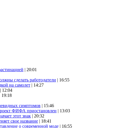
растинацией
| 20:01
олжны сделать работодатели
| 16:55
дкой на самолет
| 14:27
| 12:04
| 19:18
очевидных симптомов
| 15:46
проект ФИФА приостановлен
| 13:03
начает этот знак
| 20:32
няет свое название
| 18:41
ставление о современной моде
| 16:55