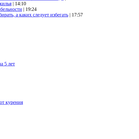
жилья
| 14:10
абельности
| 19:24
ирать, а каких следует избегать
| 17:57
а 5 лет
 от курения