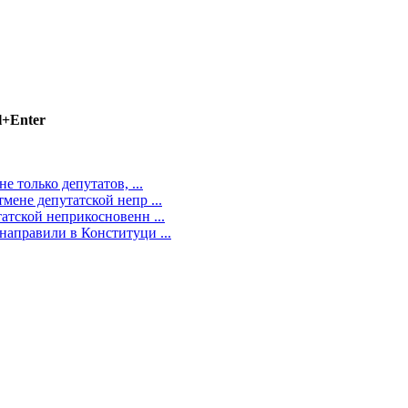
l+Enter
 только депутатов, ...
мене депутатской непр ...
атской неприкосновенн ...
направили в Конституци ...