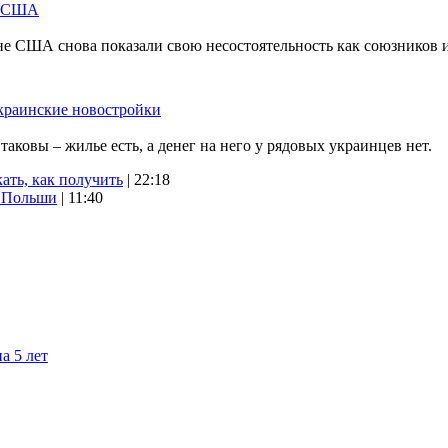
м США
не США снова показали свою несостоятельность как союзников 
краинские новостройки
ковы – жилье есть, а денег на него у рядовых украинцев нет.
ать, как получить
| 22:18
х Польши
| 11:40
а 5 лет