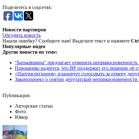
Поделитесь в соцсетях:
Новости партнеров
Обсудить новость
Нашли ошибку? Сообщите нам! Выделите текст и нажмите
Ctr
Популярные видео
Другие новости по теме:
"Батькiвщина" предлагает отменить неприкосновенность не
Порошенко надеется, что ВР поддержит его решение об от
«Партия регионов» планирует голосовать за отмену депут
Законопроект о снятии депутатской неприкосновенности 
Публикации:
Авторские статьи
Фото
Юмор