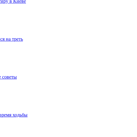
тиру в Киеве
я на треть
е советы
время ходьбы