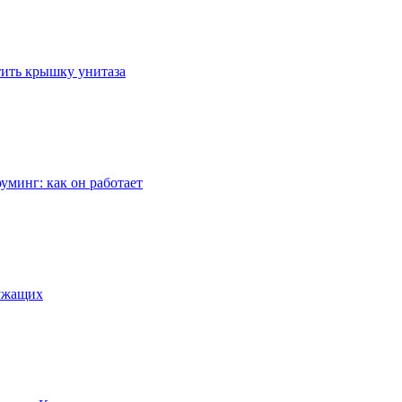
стить крышку унитаза
уминг: как он работает
лужащих