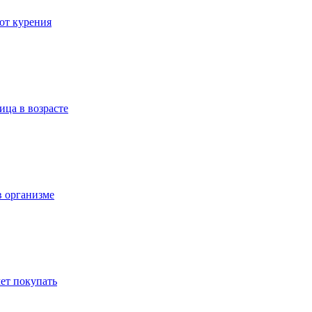
 от курения
ица в возрасте
в организме
ет покупать