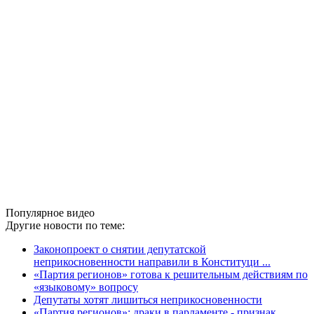
Популярное видео
Другие новости по теме:
Законопроект о снятии депутатской
неприкосновенности направили в Конституци ...
«Партия регионов» готова к решительным действиям по
«языковому» вопросу
Депутаты хотят лишиться неприкосновенности
«Партия регионов»: драки в парламенте - признак