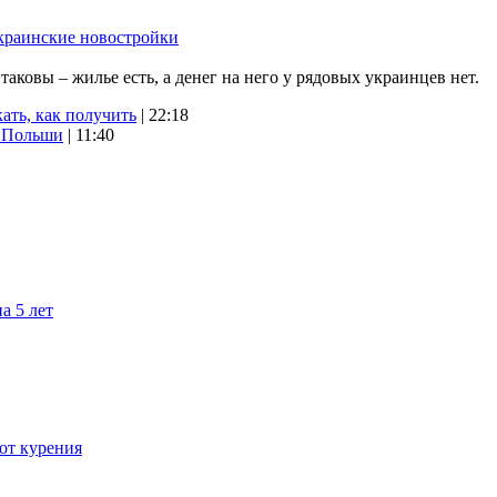
краинские новостройки
ковы – жилье есть, а денег на него у рядовых украинцев нет.
ать, как получить
| 22:18
х Польши
| 11:40
а 5 лет
 от курения