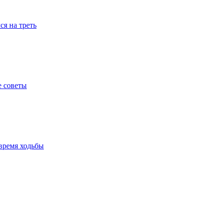
я на треть
е советы
время ходьбы