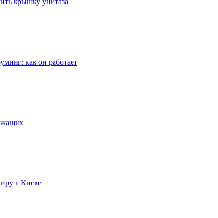
стить крышку унитаза
уминг: как он работает
лужащих
тиру в Киеве