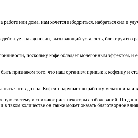
на работе или дома, нам хочется взбодриться, набраться сил и у
действует на аденозин, вызывающий усталость, блокируя его рец
онливости, поскольку кофе обладает мочегонным эффектом, и е
т быть признаком того, что наш организм привык к кофеину и ст
за пять часов до сна. Кофеин нарушает выработку мелатонина и 
сную систему и снижают риск некоторых заболеваний. По данн
 и в таком количестве он также может оказать благотворное влия