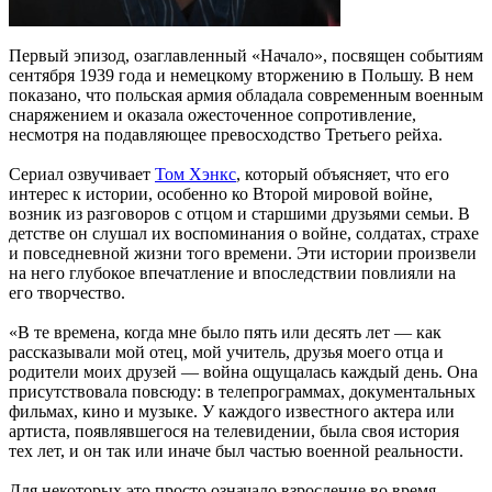
Первый эпизод, озаглавленный «Начало», посвящен событиям
сентября 1939 года и немецкому вторжению в Польшу. В нем
показано, что польская армия обладала современным военным
снаряжением и оказала ожесточенное сопротивление,
несмотря на подавляющее превосходство Третьего рейха.
Сериал озвучивает
Том Хэнкс
, который объясняет, что его
интерес к истории, особенно ко Второй мировой войне,
возник из разговоров с отцом и старшими друзьями семьи. В
детстве он слушал их воспоминания о войне, солдатах, страхе
и повседневной жизни того времени. Эти истории произвели
на него глубокое впечатление и впоследствии повлияли на
его творчество.
«В те времена, когда мне было пять или десять лет — как
рассказывали мой отец, мой учитель, друзья моего отца и
родители моих друзей — война ощущалась каждый день. Она
присутствовала повсюду: в телепрограммах, документальных
фильмах, кино и музыке. У каждого известного актера или
артиста, появлявшегося на телевидении, была своя история
тех лет, и он так или иначе был частью военной реальности.
Для некоторых это просто означало взросление во время