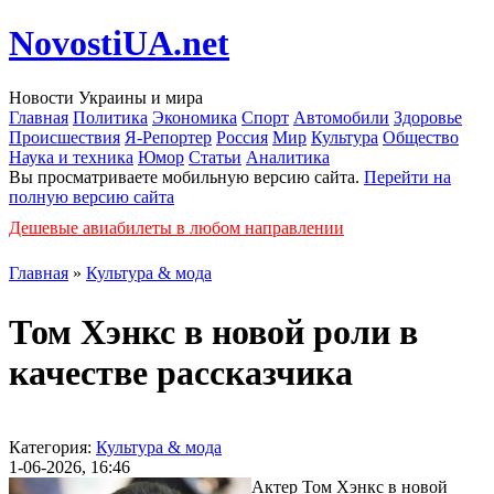
NovostiUA.net
Новости Украины и мира
Главная
Политика
Экономика
Спорт
Автомобили
Здоровье
Происшествия
Я-Репортер
Россия
Мир
Культура
Общество
Наука и техника
Юмор
Статьи
Аналитика
Вы просматриваете мобильную версию сайта.
Перейти на
полную версию сайта
Дешевые авиабилеты в любом направлении
Главная
»
Культура & мода
Том Хэнкс в новой роли в
качестве рассказчика
Категория:
Культура & мода
1-06-2026, 16:46
Актер Том Хэнкс в новой