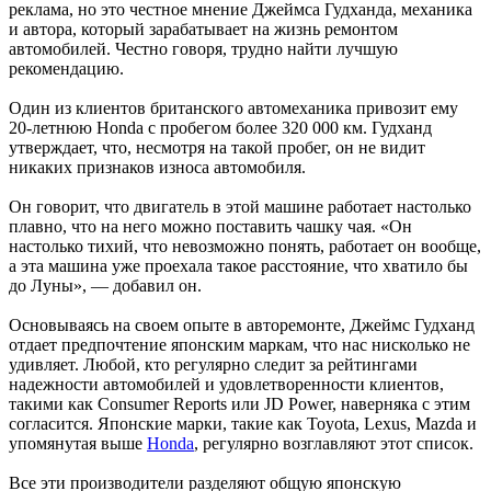
реклама, но это честное мнение Джеймса Гудханда, механика
и автора, который зарабатывает на жизнь ремонтом
автомобилей. Честно говоря, трудно найти лучшую
рекомендацию.
Один из клиентов британского автомеханика привозит ему
20-летнюю Honda с пробегом более 320 000 км. Гудханд
утверждает, что, несмотря на такой пробег, он не видит
никаких признаков износа автомобиля.
Он говорит, что двигатель в этой машине работает настолько
плавно, что на него можно поставить чашку чая. «Он
настолько тихий, что невозможно понять, работает он вообще,
а эта машина уже проехала такое расстояние, что хватило бы
до Луны», — добавил он.
Основываясь на своем опыте в авторемонте, Джеймс Гудханд
отдает предпочтение японским маркам, что нас нисколько не
удивляет. Любой, кто регулярно следит за рейтингами
надежности автомобилей и удовлетворенности клиентов,
такими как Consumer Reports или JD Power, наверняка с этим
согласится. Японские марки, такие как Toyota, Lexus, Mazda и
упомянутая выше
Honda
, регулярно возглавляют этот список.
Все эти производители разделяют общую японскую