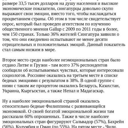
размере 33,5 тысяч долларов на душу населения и высокие
экономические показатели, сингапурцы довольно скупо
выражают свои эмоции, вместо того, чтобы наслаждаться
процветанием страны. Об этом в том числе свидетельствует
опрос
, который был проведен агентством по изучению
общественного мнения Gallup с 2009 по 2011 годы в более,
чем 150 странах. Только 36% жителей Сингапура заявили о
том, что они ежедневно испытывают не менее десяти
отрицательных и положительных эмоций. Данный показатель
стал самым низким в мире.
Второе место среди наиболее неэмоциональных стран было
отдано Литве и Грузии - там всего 37% респондентов
сообщили об испытываемых чувствах, которые интересовали
социологов. Россияне оказались на третьем месте в списке
бедных эмоциями с результатом в 38%. В одной группе с
ними с таким же процентом оказались Беларусь, Казахстан,
Украина, Кыргызстан, а также Непал и Мадагаскар.
Ну а наиболее эмоциональной страной оказались
относительно бедные Филиппины с развивающейся
экономикой. О своей богатой эмоциональной жизни там
рассказали 60% опрошенных. Также в числе наиболее
эмоциональных стран фигурируют Сальвадор (57%), Бахрейн
(56%), Колумбия и Оман (по 55%). На пятом месте - Чили,