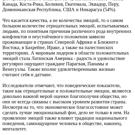
Канада, Коста-Рика, Боливия, Гватемала, Эквадор, Перу,
Доминиканская Республика, США и Никарагуа (54%).
Что касается качества, а не количества эмоций, то о самом
большом количестве отрицательных эмоций, испытываемых
людьми, по понятным причинам различного рода внутренних
конфликтов и неустойчивого положения заявили
проживающие в странах Северной Африки и Ближнего
Востока, в Бахрейне, Ираке, а также на палестинских
территориях. А мировым лидером в области положительных
эмоций стала Латинская Америка - радость и удовольствие
регулярно ощущают граждане Парагвая, Панамы и
Венесуэлы. Также вполне удовлетворенными жизнью
считают себя и датчане.
Исследователи отмечают, что поведенческие показатели,
такие как отрицательные и положительные эмоции, являются
довольно важной мерой оценки благополучия общества, но
они не всегда связаны с высоким уровнем развития страны.
Несмотря на то, что экономическое благосостояние может
сделать лучше эмоциональный фон, дело не только в нем. На
проявление эмоций также влияют традиции национального
поведения, самоощущение человека в обществе, наконец,
менталитет.