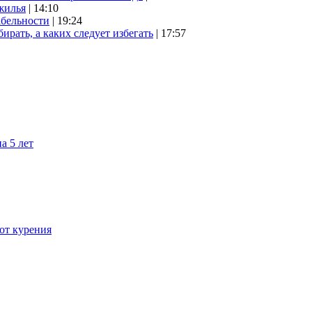
жилья
| 14:10
абельности
| 19:24
ирать, а каких следует избегать
| 17:57
а 5 лет
 от курения