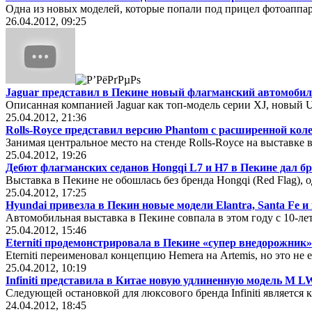
Одна из новых моделей, которые попали под прицел фотоаппар
26.04.2012, 09:25
Jaguar представил в Пекине новый флагманский автомобиль 
Описанная компанией Jaguar как топ-модель серии XJ, новый Ul
25.04.2012, 21:36
Rolls-Royce представил версию Phantom с расширенной коле
Занимая центральное место на стенде Rolls-Royce на выставке
25.04.2012, 19:26
Дебют флагманских седанов Hongqi L7 и H7 в Пекине дал б
Выставка в Пекине не обошлась без бренда Hongqi (Red Flag), 
25.04.2012, 17:25
Hyundai привезла в Пекин новые модели Elantra, Santa Fe и
Автомобильная выставка в Пекине совпала в этом году с 10-ле
25.04.2012, 15:46
Eterniti продемонстрировала в Пекине «супер внедорожник»
Eterniti переименовал концепцию Hemera на Artemis, но это не
25.04.2012, 10:19
Infiniti представила в Китае новую удлиненную модель M 
Следующей остановкой для люксового бренда Infiniti является 
24.04.2012, 18:45