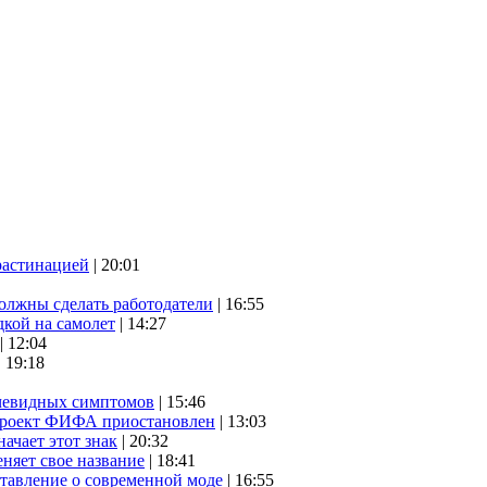
растинацией
| 20:01
олжны сделать работодатели
| 16:55
дкой на самолет
| 14:27
| 12:04
| 19:18
очевидных симптомов
| 15:46
проект ФИФА приостановлен
| 13:03
начает этот знак
| 20:32
няет свое название
| 18:41
ставление о современной моде
| 16:55