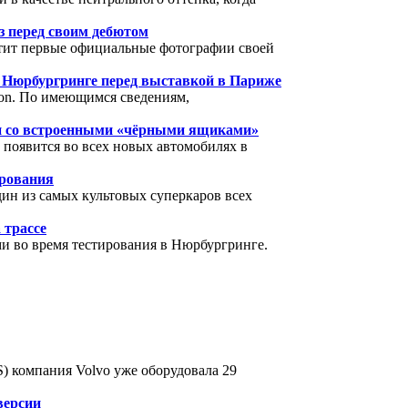
з перед своим дебютом
стит первые официальные фотографии своей
в Нюрбургринге перед выставкой в Париже
ron. По имеющимся сведениям,
и со встроенными «чёрными ящиками»
 появится во всех новых автомобилях в
ирования
ин из самых культовых суперкаров всех
 трассе
и во время тестирования в Нюрбургринге.
) компания Volvo уже оборудовала 29
версии