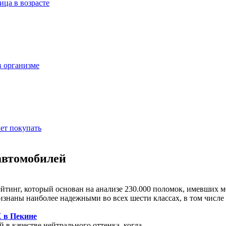
ица в возрасте
в организме
ет покупать
автомобилей
нг, который основан на анализе 230.000 поломок, имевших мес
знаны наиболее надежными во всех шести классах, в том числе 
 в Пекине
в качестве нейтрального оттенка, когда