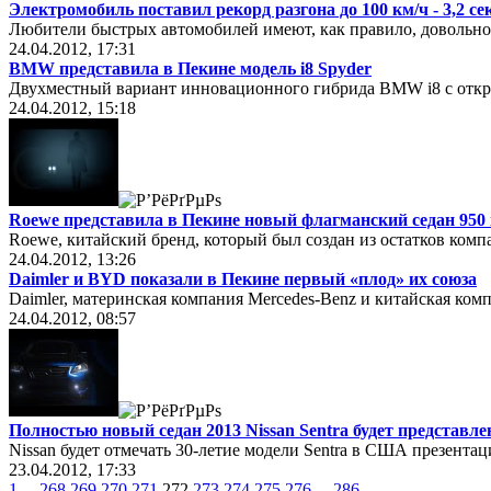
Электромобиль поставил рекорд разгона до 100 км/ч - 3,2 с
Любители быстрых автомобилей имеют, как правило, довольно
24.04.2012, 17:31
BMW представила в Пекине модель i8 Spyder
Двухместный вариант инновационного гибрида BMW i8 с откр
24.04.2012, 15:18
Roewe представила в Пекине новый флагманский седан 950 
Roewe, китайский бренд, который был создан из остатков компа
24.04.2012, 13:26
Daimler и BYD показали в Пекине первый «плод» их союза
Daimler, материнская компания Mercedes-Benz и китайская к
24.04.2012, 08:57
Полностью новый седан 2013 Nissan Sentra будет представле
Nissan будет отмечать 30-летие модели Sentra в США презента
23.04.2012, 17:33
1
...
268
269
270
271
272
273
274
275
276
...
286