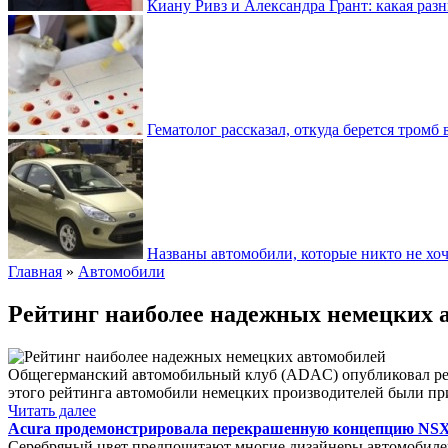
Киану Ривз и Александра Грант: какая разн
Гематолог рассказал, откуда берется тромб 
Названы автомобили, которые никто не хоч
Главная
»
Автомобили
Рейтинг наиболее надежных немецких 
Общегерманский автомобильный клуб (ADAC) опубликовал рейти
этого рейтинга автомобили немецких производителей были при
Читать далее
Acura продемонстрировала перекрашенную концепцию NSX
Серебряный цвет предпочитают многие дизайнеры автомобилей 