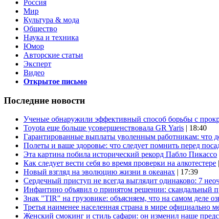
Россия
Мир
Культура & мода
Общество
Наука и техника
Юмор
Авторские статьи
Эксперт
Видео
Открытое письмо
Последние новости
Ученые обнаружили эффективный способ борьбы с прок
Toyota еще больше усовершенствовала GR Yaris
| 18:40
Гарантированные выплаты уволенным работникам: что д
Полеты и ваше здоровье: что следует помнить перед поса
Эта картина побила исторический рекорд Пабло Пикассо
Как следует вести себя во время проверки на алкотестере
Новый взгляд на эволюцию жизни в океанах
| 17:39
Сердечный приступ не всегда выглядит одинаково: 7 не
Инфантино объявил о принятом решении: скандальный 
Знак "TIR" на грузовике: объясняем, что на самом деле оз
Третья наименее населенная страна в мире официально ме
Женский смокинг и стиль сафари: он изменил наше пред