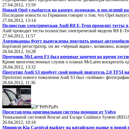
27.04.2012, 15:59
Новый Opel улыбается на камеру, возможно, в последний ра
Последние новости из Германии говорят о том, что Opel выпу
27.04.2012, 13:14
Полностью электрическая Audi R8 E-Tron проходит тесты 
Audi проводит тесты полностью электрической модели R8 E-T
27.04.2012, 11:57
Американцы будут вынуждены покупать новые автомобил
Бортовой регистратор, он же «чёрный ящик», возможно, вскоре
26.04.2012, 16:28
Преемник McLaren F1 был впервые замечен во время тест
Кроме многочисленных слухов о планах McLaren воскресить од
26.04.2012, 13:32
Прототип Audi S3 пробует свой новый двигатель 2.0 TFSI на
Прототип нового поколения Audi S3 был «пойман» фотографам
26.04.2012, 11:36
Представлена оригинальная система помощи от Volvo
Уникальной системой Rescue and Escape Guidance System (REGS
26.04.2012, 10:18
Минивэн Kia Carnival выйдет на китайском рынке в новой 