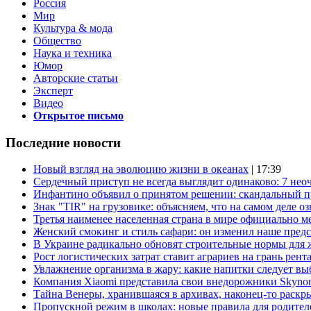
Россия
Мир
Культура & мода
Общество
Наука и техника
Юмор
Авторские статьи
Эксперт
Видео
Открытое письмо
Последние новости
Новый взгляд на эволюцию жизни в океанах
| 17:39
Сердечный приступ не всегда выглядит одинаково: 7 не
Инфантино объявил о принятом решении: скандальный 
Знак "TIR" на грузовике: объясняем, что на самом деле оз
Третья наименее населенная страна в мире официально ме
Женский смокинг и стиль сафари: он изменил наше пред
В Украине радикально обновят строительные нормы для 
Рост логистических затрат ставит аграриев на грань рент
Увлажнение организма в жару: какие напитки следует выб
Компания Xiaomi представила свои внедорожники Skyno
Тайна Венеры, хранившаяся в архивах, наконец-то раскр
Пропускной режим в школах: новые правила для родител