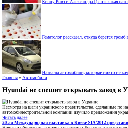
Киану Ривз и Александра Грант: какая разн
Гематолог рассказал, откуда берется тромб 
Названы автомобили, которые никто не хоч
Главная
»
Автомобили
Hyundai не спешит открывать завод в 
Несмотря на шаги украинского правительства, сделанные по на
автомобилестроительной компании изучило предложения украин
Читать далее
20-ая Международная выставка в Киеве SIA'2012 представ
Новые и обновленные модели известных брендов, а также новы