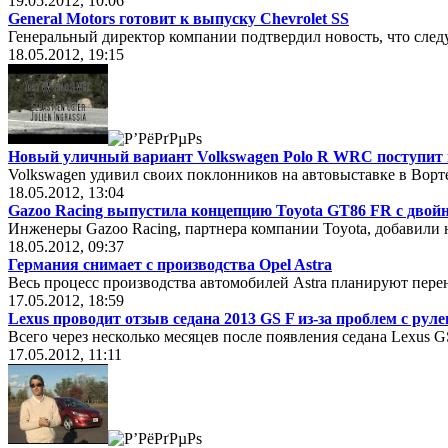
19.05.2012, 10:06
General Motors готовит к выпуску Chevrolet SS
Генеральный директор компании подтвердил новость, что сле
18.05.2012, 19:15
Новый уличный вариант Volkswagen Polo R WRC поступит в
Volkswagen удивил своих поклонников на автовыставке в Ворте
18.05.2012, 13:04
Gazoo Racing выпустила концепцию Toyota GT86 FR с дво
Инженеры Gazoo Racing, партнера компании Toyota, добавили 
18.05.2012, 09:37
Германия снимает с производства Opel Astra
Весь процесс производства автомобилей Astra планируют пере
17.05.2012, 18:59
Lexus проводит отзыв седана 2013 GS F из-за проблем с ру
Всего через несколько месяцев после появления седана Lexus 
17.05.2012, 11:11