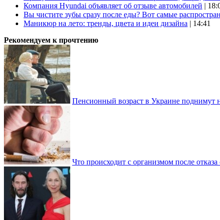
Компания Hyundai объявляет об отзыве автомобилей
| 18:
Вы чистите зубы сразу после еды? Вот самые распростр
Маникюр на лето: тренды, цвета и идеи дизайна
| 14:41
Рекомендуем к прочтению
Пенсионный возраст в Украине поднимут н
Что происходит с организмом после отказа