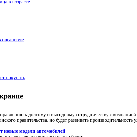
ица в возрасте
в организме
ет покупать
Украине
правлению к долгому и выгодному сотрудничеству с компанией H
ского правительства, но будет развивать производительность 
ит новые модели автомобилей
е модели для украинского рынка будут