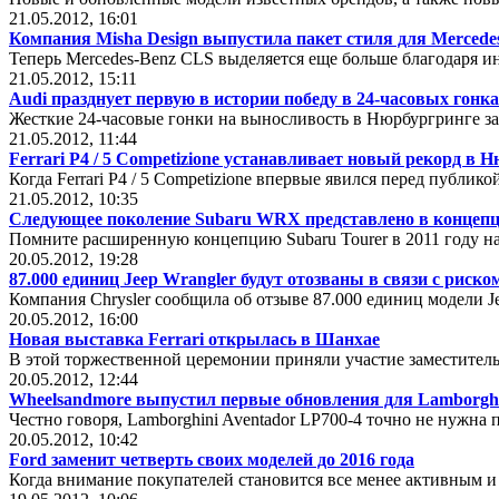
21.05.2012, 16:01
Компания Misha Design выпустила пакет стиля для Mercede
Теперь Mercedes-Benz CLS выделяется еще больше благодаря и
21.05.2012, 15:11
Audi празднует первую в истории победу в 24-часовых гонк
Жесткие 24-часовые гонки на выносливость в Нюрбургринге за
21.05.2012, 11:44
Ferrari P4 / 5 Competizione устанавливает новый рекорд в 
Когда Ferrari P4 / 5 Competizione впервые явился перед публик
21.05.2012, 10:35
Следующее поколение Subaru WRX представлено в концепц
Помните расширенную концепцию Subaru Tourer в 2011 году на
20.05.2012, 19:28
87.000 единиц Jeep Wrangler будут отозваны в связи с риско
Компания Chrysler сообщила об отзыве 87.000 единиц модели Je
20.05.2012, 16:00
Новая выставка Ferrari открылась в Шанхае
В этой торжественной церемонии приняли участие заместитель
20.05.2012, 12:44
Wheelsandmore выпустил первые обновления для Lamborghi
Честно говоря, Lamborghini Aventador LP700-4 точно не нужна
20.05.2012, 10:42
Ford заменит четверть своих моделей до 2016 года
Когда внимание покупателей становится все менее активным и