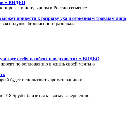
сии + ВИДЕО
к пирога» в популярном в России сегменте
a может привести к разрыву уха и серьезным травмам лица
ковая подушка безопасности разорвала
вствует себя на обеих поверхностях + ВИДЕО
проект по воплощению в жизнь своей мечты о
ать
орый будет использовать ароматерапию и
e 918 Spyder близится к своему завершению