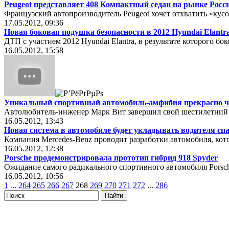
Peugeot представляет 408 Компактный седан на рынке Рос
Французский автопроизводитель Peugeot хочет отхватить «кусо
17.05.2012, 09:36
Новая боковая подушка безопасности в 2012 Hyundai Elantr
ДТП с участием 2012 Hyundai Elantra, в результате которого бо
16.05.2012, 15:58
Уникальный спортивный автомобиль-амфибия прекрасно чу
Автолюбитель-инженер Марк Вит завершил свой шестилетний 
16.05.2012, 13:43
Новая система в автомобиле будет укладывать водителя сп
Компания Mercedes-Benz проводит разработки автомобиля, кот
16.05.2012, 12:38
Porsche продемонстрировала прототип гибрид 918 Spyder
Ожидание самого радикального спортивного автомобиля Porsch
16.05.2012, 10:56
1
...
264
265
266
267
268
269
270
271
272
...
286