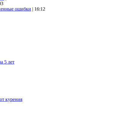
03
аненные ошибки
| 16:12
а 5 лет
 от курения