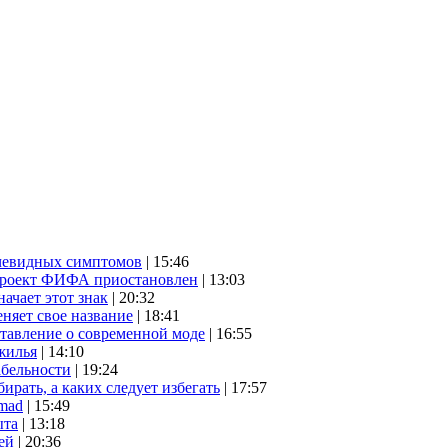
очевидных симптомов
| 15:46
проект ФИФА приостановлен
| 13:03
начает этот знак
| 20:32
няет свое название
| 18:41
ставление о современной моде
| 16:55
жилья
| 14:10
абельности
| 19:24
ирать, а каких следует избегать
| 17:57
mad
| 15:49
ыта
| 13:18
ей
| 20:36