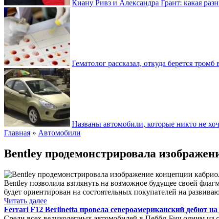
Киану Ривз и Александра Грант: какая разн
Гематолог рассказал, откуда берется тромб 
Названы автомобили, которые никто не хоч
Главная
»
Автомобили
Bentley продемонстрировала изображен
Bentley позволила взглянуть на возможное будущее своей фла
будет ориентирован на состоятельных покупателей на развива
Читать далее
Ferrari F12 Berlinetta провела североамериканский дебют н
Среди всех великолепных автомобилей в Пеббл-Бич одним из са