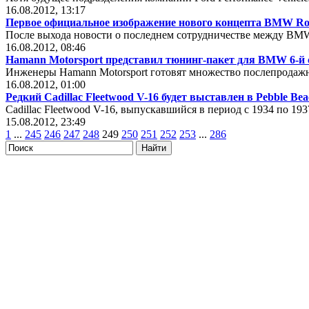
16.08.2012, 13:17
Первое официальное изображение нового концепта BMW Roa
После выхода новости о последнем сотрудничестве между BMW
16.08.2012, 08:46
Hamann Motorsport представил тюнинг-пакет для BMW 6-й 
Инженеры Hamann Motorsport готовят множество послепродаж
16.08.2012, 01:00
Редкий Cadillac Fleetwood V-16 будет выставлен в Pebble Be
Cadillac Fleetwood V-16, выпускавшийся в период с 1934 по 193
15.08.2012, 23:49
1
...
245
246
247
248
249
250
251
252
253
...
286