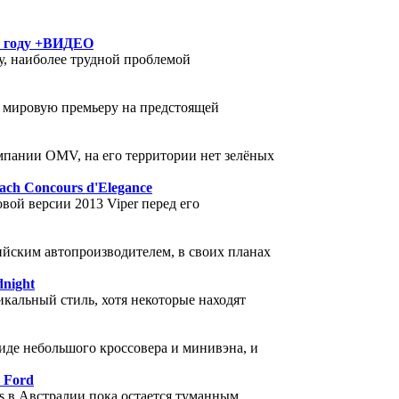
м году +ВИДЕО
ду, наиболее трудной проблемой
ю мировую премьеру на предстоящей
пании OMV, на его территории нет зелёных
ach Concours d'Elegance
ой версии 2013 Viper перед его
ским автопроизводителем, в своих планах
dnight
икальный стиль, хотя некоторые находят
иде небольшого кроссовера и минивэна, и
 Ford
es в Австралии пока остается туманным,