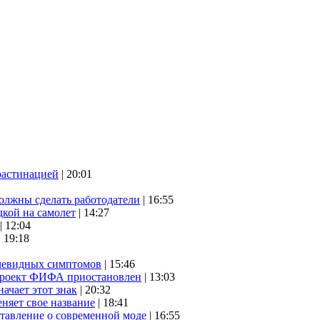
растинацией
| 20:01
олжны сделать работодатели
| 16:55
дкой на самолет
| 14:27
| 12:04
| 19:18
очевидных симптомов
| 15:46
проект ФИФА приостановлен
| 13:03
начает этот знак
| 20:32
няет свое название
| 18:41
ставление о современной моде
| 16:55