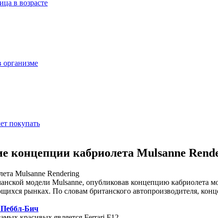
ица в возрасте
в организме
ет покупать
ие концепции кабриолета Mulsanne Rende
гманской модели Mulsanne, опубликовав концепцию кабриолета м
ющихся рынках. По словам британского автопроизводителя, кон
а Пеббл-Бич
мых красивых является Ferrari F12