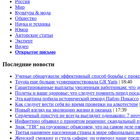
Россия
Мир
Культура & мода
Общество
Наука и техника
Юмор
Авторские статьи
Эксперт
Видео
Открытое письмо
Последние новости
Ученые обнаружили эффективный способ борьбы с прок
Toyota еще больше усовершенствовала GR Yaris
| 18:40
Гарантированные выплаты уволенным работникам: что д
Полеты и ваше здоровье: что следует помнить перед поса
Эта картина побила исторический рекорд Пабло Пикассо
Как следует вести себя во время проверки на алкотестере
Новый взгляд на эволюцию жизни в океанах
| 17:39
Сердечный приступ не всегда выглядит одинаково: 7 не
Инфантино объявил о принятом решении: скандальный 
Знак "TIR" на грузовике: объясняем, что на самом деле оз
Третья наименее населенная страна в мире официально ме
Женский смокинг и стиль сафари: он изменил наше пред