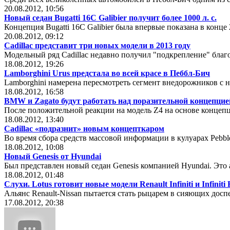
20.08.2012, 10:56
Новый седан Bugatti 16C Galibier получит более 1000 л. с.
Концепция Bugatti 16C Galibier была впервые показана в конце 
20.08.2012, 09:12
Cadillac представит три новых модели в 2013 году
Модельный ряд Cadillac недавно получил "подкрепление" благ
18.08.2012, 19:26
Lamborghini Urus предстала во всей красе в Пеббл-Бич
Lamborghini намерена пересмотреть сегмент внедорожников с 
18.08.2012, 16:58
BMW и Zagato будут работать над поразительной концепцие
После положительной реакции на модель Z4 на основе концепц
18.08.2012, 13:40
Cadillac «подразнит» новым концепткаром
Во время сбора средств массовой информации в кулуарах Pebbl
18.08.2012, 10:08
Новый Genesis от Hyundai
Был представлен новый седан Genesis компанией Hyundai. Это 
18.08.2012, 01:48
Слухи. Lotus готовит новые модели Renault Infiniti и Infiniti
Альянс Renault-Nissan пытается стать рыцарем в сияющих досп
17.08.2012, 20:38