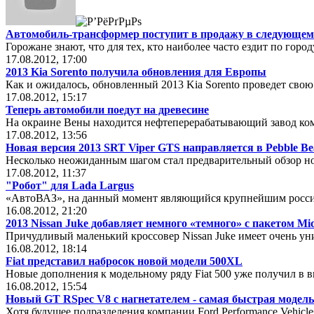
Автомобиль-трансформер поступит в продажу в следующе
Горожане знают, что для тех, кто наиболее часто ездит по горо
17.08.2012, 17:00
2013 Kia Sorento получила обновления для Европы
Как и ожидалось, обновленный 2013 Kia Sorento проведет сво
17.08.2012, 15:17
Теперь автомобили поедут на древесине
На окраине Вены находится нефтеперерабатывающий завод ком
17.08.2012, 13:56
Новая версия 2013 SRT Viper GTS направляется в Pebble Be
Несколько неожиданным шагом стал предварительный обзор нов
17.08.2012, 11:37
"Робот" для Lada Largus
«АвтоВАЗ», на данный момент являющийся крупнейшим россий
16.08.2012, 21:20
2013 Nissan Juke добавляет немного «темного» с пакетом Mi
Причудливый маленький кроссовер Nissan Juke имеет очень ун
16.08.2012, 18:14
Fiat представил набросок новой модели 500XL
Новые дополнения к модельному ряду Fiat 500 уже получил в в
16.08.2012, 15:54
Новый GT RSpec V8 с нагнетателем - самая быстрая модель
Хотя будущее подразделения компании Ford Performance Vehicl