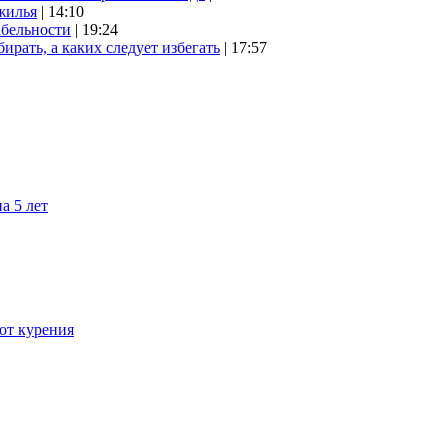
жилья
| 14:10
абельности
| 19:24
ирать, а каких следует избегать
| 17:57
а 5 лет
 от курения