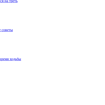
я на треть
е советы
время ходьбы