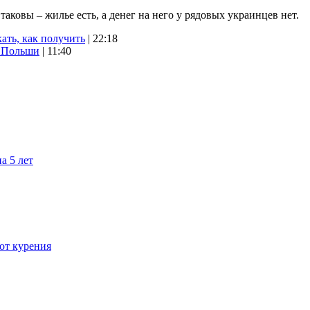
ковы – жилье есть, а денег на него у рядовых украинцев нет.
ать, как получить
| 22:18
х Польши
| 11:40
а 5 лет
 от курения