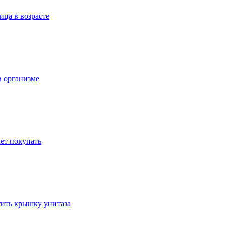
ица в возрасте
в организме
ет покупать
стить крышку унитаза