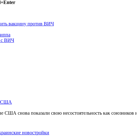
l+Enter
дить вакцину против ВИЧ
риппа
 с ВИЧ
м США
не США снова показали свою несостоятельность как союзников 
краинские новостройки