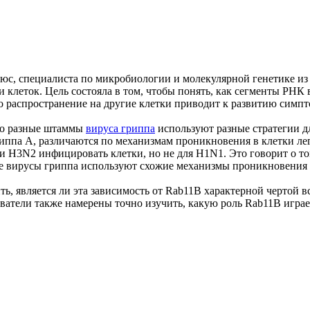
рюс, специалиста по микробиологии и молекулярной генетике и
 клеток. Цель состояла в том, чтобы понять, как сегменты РНК
о распространение на другие клетки приводит к развитию симпт
что разные штаммы
вируса гриппа
используют разные стратегии дл
иппа А, различаются по механизмам проникновения в клетки ле
ти H3N2 инфицировать клетки, но не для H1N1. Это говорит о т
все вирусы гриппа используют схожие механизмы проникновения 
ить, является ли эта зависимость от Rab11B характерной чертой
ватели также намерены точно изучить, какую роль Rab11B игра