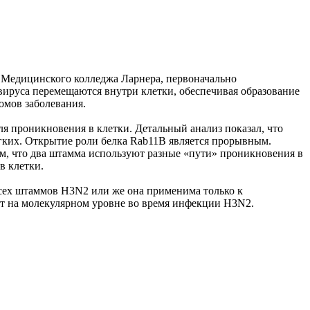
з Медицинского колледжа Ларнера, первоначально
 вируса перемещаются внутри клетки, обеспечивая образование
омов заболевания.
я проникновения в клетки. Детальный анализ показал, что
гких. Открытие роли белка Rab11B является прорывным.
ом, что два штамма используют разные «пути» проникновения в
в клетки.
 всех штаммов H3N2 или же она применима только к
ет на молекулярном уровне во время инфекции H3N2.