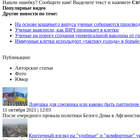
Нашли ошибку? Сообщите нам! Выделите текст и нажмите
Ctr
Популярные видео
Другие новости по теме:
На основе кошачьего вируса ученые собираются произво
Ученые выяснили, как ВИЧ проникает в клетки
Ученые на пороге создания универсальной вакцины от г
Иммунные клетки используют «тактику голода» в борьбе
Публикации:
Авторские статьи
Фото
Юмор
Ловушка для союзника или каково быть партнеро
11 октября 2021 | 12:03
После очередного провала политики Белого Дома в Афганиста
Критичный взгляд на "удобные" и "комфортные" у