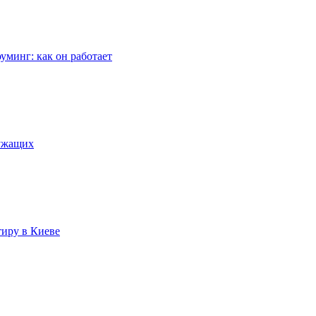
уминг: как он работает
лужащих
тиру в Киеве