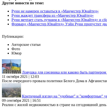
Другие новости по теме:
Руни не намерен оставаться в «Манчестер Юнайтед»
Руни жаждет трансфера из «Манчестер Юнайтед»
Руни мечтает стать лучшим в «Манчестер Юнайтед» и с
Форвард «Манчестер Юнайтед» Уэйн Руни пропустит два
Публикации:
Авторские статьи
Фото
Юмор
Ловушка для союзника или каково быть партнеро
11 октября 2021 | 12:03
После очередного провала политики Белого Дома в Афганиста
Критичный взгляд на "удобные" и "комфортные" у
09 сентября 2021 | 16:51
Реалии с жилой недвижимостью в стране на сегодняшний день та