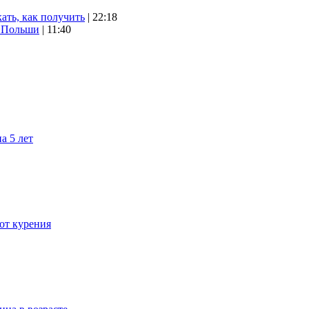
ать, как получить
| 22:18
х Польши
| 11:40
а 5 лет
 от курения