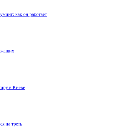
уминг: как он работает
лужащих
тиру в Киеве
я на треть