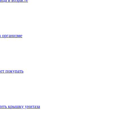
ица в возрасте
в организме
ет покупать
стить крышку унитаза