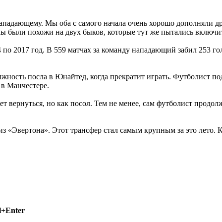
 нападающему. Мы оба с самого начала очень хорошо дополняли д
 мы были похожи на двух быков, которые тут же пытались включит
о 2017 год. В 559 матчах за команду нападающий забил 253 гол
лжность посла в Юнайтед, когда прекратит играть. Футболист по
 в Манчестере.
вернуться, но как посол. Тем не менее, сам футболист продолж
з «Эвертона». Этот трансфер стал самым крупным за это лето. К
l+Enter