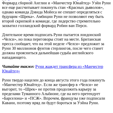
Форвард сборной Англии и «Манчестер Юнайтед» Уэйн Руни
все еще рассчитывает покинуть стан «Красных дьяволов»,
однако команда Дэвида Мойеса не спешит определяться с
будущим «Шрека». Амбиции Руни не позволяют ему быть
второй скрипкой в команде, где лидерство стремительно
захватил голландский форвард Робин ван Перси.
Длительное время подписать Руни пытается лондонский
«Челси», но пока переговоры стоят на месте. Британская
пресса сообщает, что на этой неделе «Челси» предложит за
Руни 30 миллионов фунтов стерлингов, после чего станет
должна проясниться дальнейшая судьба английского
нападающего.
Читайте также:
Руни жаждет трансфера из «Манчестер
Юнайтед»
Руни твердо нацелен до конца августа этого года покинуть
«Манчестер Юнайтед». Если же трансфер в «Челси» не
выгорит, то «Шрек» не против продолжить карьеру за
пределами Туманного Альбионе, где на него претендует
«Барселона» и «ПСЖ». Впрочем, французы уже подписали
Кавани, поэтому вряд ли будут бороться за Уэйна Руни.