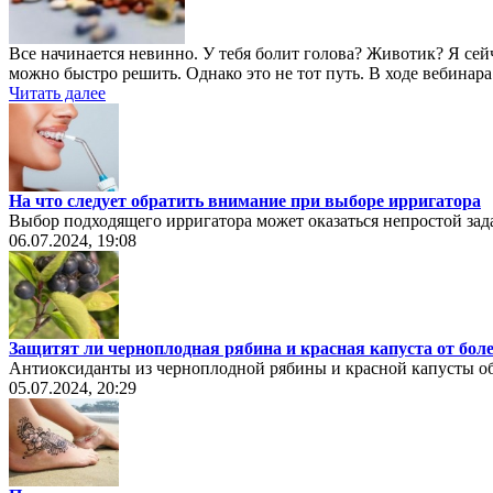
Все начинается невинно. У тебя болит голова? Животик? Я сейч
можно быстро решить. Однако это не тот путь. В ходе вебина
Читать далее
На что следует обратить внимание при выборе ирригатора
Выбор подходящего ирригатора может оказаться непростой зада
06.07.2024, 19:08
Защитят ли черноплодная рябина и красная капуста от бол
Антиоксиданты из черноплодной рябины и красной капусты об
05.07.2024, 20:29