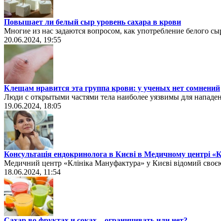
Повышает ли белый сыр уровень сахара в крови
Многие из нас задаются вопросом, как употребление белого сы
20.06.2024, 19:55
Клещам нравится эта группа крови: у ученых нет сомнений
Люди с открытыми частями тела наиболее уязвимы для нападен
19.06.2024, 18:05
Консультація ендокринолога в Києві в Медичному центрі «
Медичний центр «Клініка Мануфактура» у Києві відомий своєю
18.06.2024, 11:54
Сахар во фруктах и соках – ограничивать или нет?