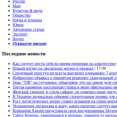
Россия
Мир
Культура & мода
Общество
Наука и техника
Юмор
Авторские статьи
Эксперт
Видео
Открытое письмо
Последние новости
Как следует вести себя во время проверки на алкотестере
Новый взгляд на эволюцию жизни в океанах
| 17:39
Сердечный приступ не всегда выглядит одинаково: 7 не
Инфантино объявил о принятом решении: скандальный 
Знак "TIR" на грузовике: объясняем, что на самом деле оз
Третья наименее населенная страна в мире официально ме
Женский смокинг и стиль сафари: он изменил наше пред
В Украине радикально обновят строительные нормы для 
Рост логистических затрат ставит аграриев на грань рент
Увлажнение организма в жару: какие напитки следует выб
Компания Xiaomi представила свои внедорожники Skyno
Тайна Венеры, хранившаяся в архивах, наконец-то раскр