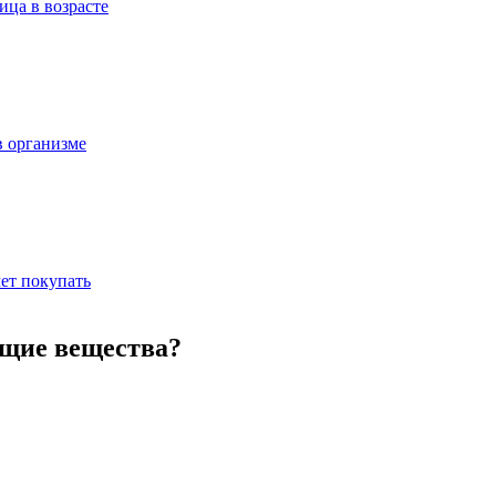
ица в возрасте
в организме
ет покупать
ющие вещества?