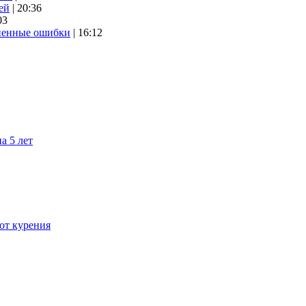
ей
| 20:36
03
аненные ошибки
| 16:12
а 5 лет
 от курения