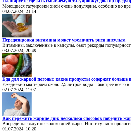
Планируете сделать смываемую татуировку: доктор предуп
Моющиеся татуировки хной очень популярны, особенно во вре
04.07.2024, 21:14
Передозировка витамина может увеличить риск инсульта
Витамины, заключенные в капсулы, бьют рекорды популярности
03.07.2024, 20:49
Еда для жаркой погоды: какие продукты содержат больше 
Ежедневно мы теряем около 2,5 литров воды – быстрее всего в
02.07.2024, 11:07
Как пережить жаркие дни: несколько способов победить жа
Впереди нас ждут несколько дней жары. Институт метеорологи
01.07.2024, 10:20