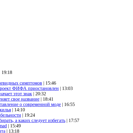
| 19:18
очевидных симптомов
| 15:46
проект ФИФА приостановлен
| 13:03
начает этот знак
| 20:32
няет свое название
| 18:41
ставление о современной моде
| 16:55
жилья
| 14:10
абельности
| 19:24
ирать, а каких следует избегать
| 17:57
mad
| 15:49
ыта
| 13:18