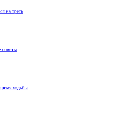
я на треть
е советы
время ходьбы