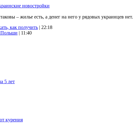
краинские новостройки
ковы – жилье есть, а денег на него у рядовых украинцев нет.
ать, как получить
| 22:18
х Польши
| 11:40
а 5 лет
 от курения