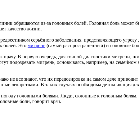
линик обращаются из-за головных болей. Головная боль может б
ает качество жизни.
предвестником серьёзного заболевания, представляющего угрозу 
х болей. Это
мигрень
(самый распространённый) и головные бол
я к врачу. В первую очередь, для точной диагностики мигрени,
огут подозревать мигрень, основываясь, например, на семейном 
ко не все знают, что их передозировка на самом деле приводи
анные лекарствами. В таких случаях необходима детоксикация дл
а погоду головными болями. Люди, склонные к головным болям, 
оловные боли, говорит врач.