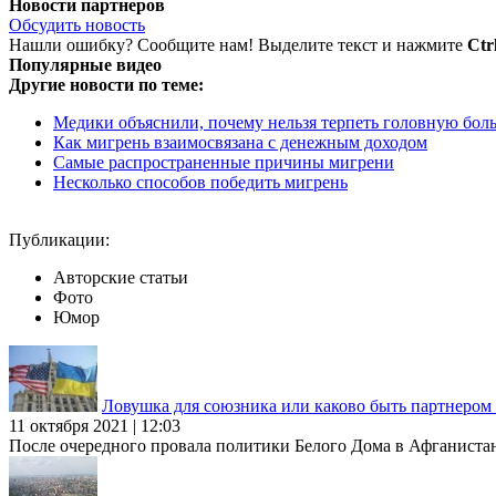
Новости партнеров
Обсудить новость
Нашли ошибку? Сообщите нам! Выделите текст и нажмите
Ctr
Популярные видео
Другие новости по теме:
Медики объяснили, почему нельзя терпеть головную бол
Как мигрень взаимосвязана с денежным доходом
Самые распространенные причины мигрени
Несколько способов победить мигрень
Публикации:
Авторские статьи
Фото
Юмор
Ловушка для союзника или каково быть партнеро
11 октября 2021 | 12:03
После очередного провала политики Белого Дома в Афганиста