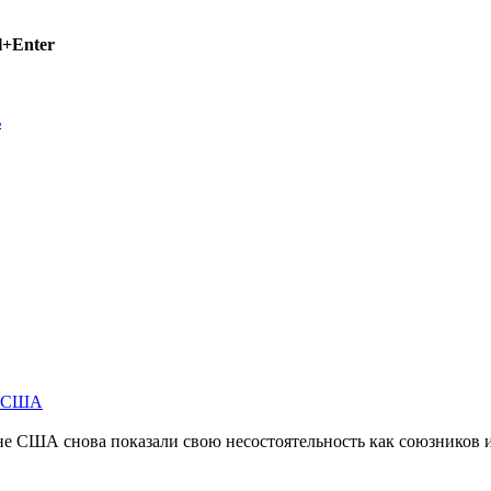
l+Enter
ь
м США
не США снова показали свою несостоятельность как союзников 