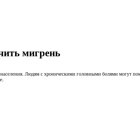
ечить мигрень
 населения. Людям с хроническими головными болями могут пом
е.