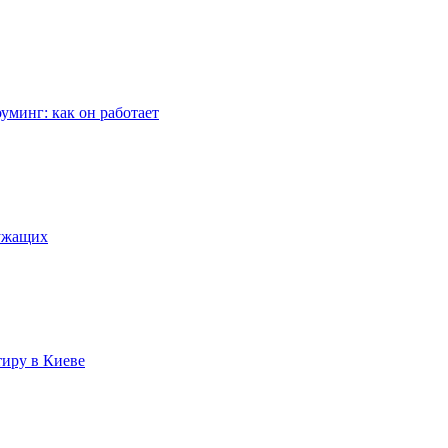
уминг: как он работает
лужащих
тиру в Киеве