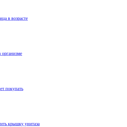
ица в возрасте
в организме
ет покупать
стить крышку унитаза