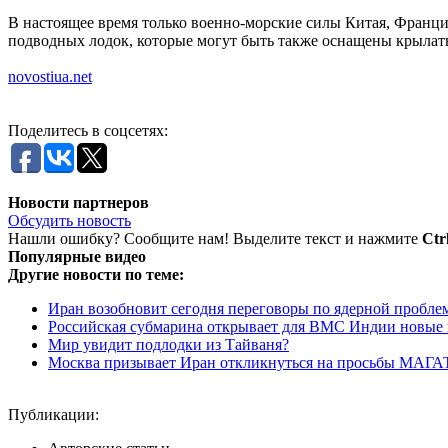
В настоящее время только военно-морские силы Китая, Франц
подводных лодок, которые могут быть также оснащены крылат
novostiua.net
Поделитесь в соцсетях:
Новости партнеров
Обсудить новость
Нашли ошибку? Сообщите нам! Выделите текст и нажмите
Ctr
Популярные видео
Другие новости по теме:
Иран возобновит сегодня переговоры по ядерной пробле
Российская субмарина открывает для ВМС Индии новые
Мир увидит подлодки из Тайваня?
Москва призывает Иран откликнуться на просьбы МАГА
Публикации: