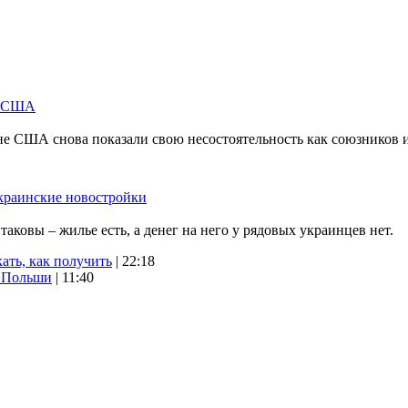
м США
не США снова показали свою несостоятельность как союзников 
краинские новостройки
ковы – жилье есть, а денег на него у рядовых украинцев нет.
ать, как получить
| 22:18
х Польши
| 11:40