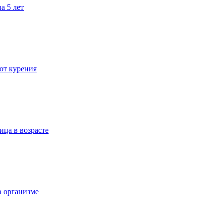
а 5 лет
 от курения
ица в возрасте
в организме