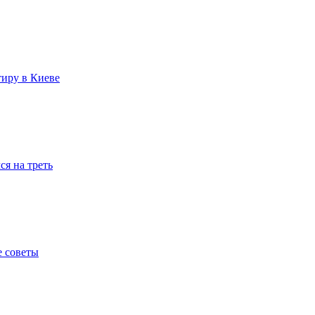
тиру в Киеве
я на треть
е советы