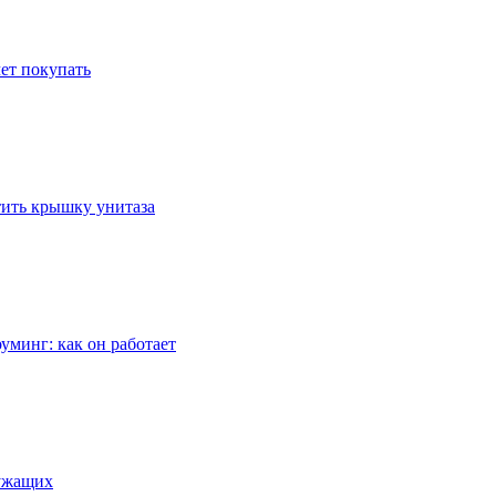
ет покупать
стить крышку унитаза
уминг: как он работает
лужащих