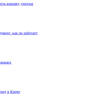
стить крышку унитаза
уминг: как он работает
лужащих
тиру в Киеве