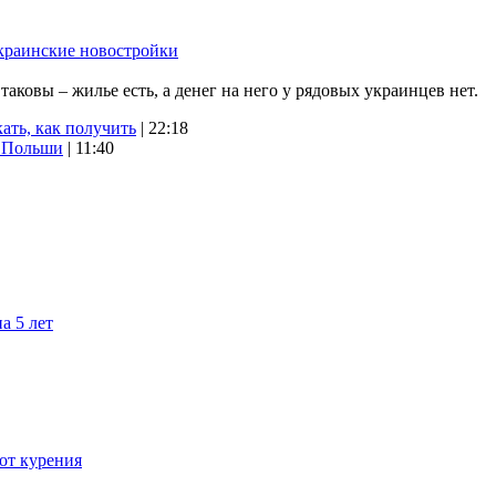
краинские новостройки
ковы – жилье есть, а денег на него у рядовых украинцев нет.
ать, как получить
| 22:18
х Польши
| 11:40
а 5 лет
 от курения