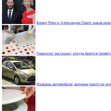
Киану Ривз и Александра Грант: какая разн
Гематолог рассказал, откуда берется тромб 
Названы автомобили, которые никто не хоч