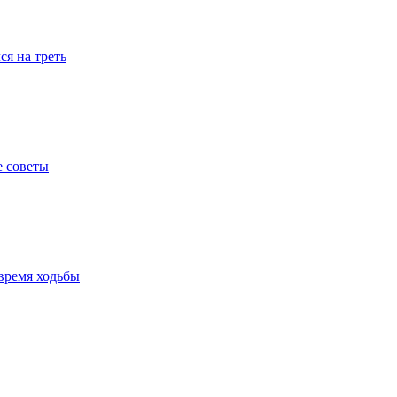
я на треть
е советы
время ходьбы