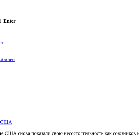
l+Enter
ет
 юбилей
м США
не США снова показали свою несостоятельность как союзников 