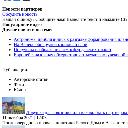
Новости партнеров
Обсудить новость
Нашли ошибку? Сообщите нам! Выделите текст и нажмите
Ctr
Популярные видео
Другие новости по теме:
Астрономы приблизились к разгадке формирования план
На Венере обнаружен озоновый слой
Получены изображения атмосфер далеких планет
Европейская южная обсерватория отмечает полувековой
Публикации:
Авторские статьи
Фото
Юмор
Ловушка для союзника или каково быть партнеро
11 октября 2021 | 12:03
После очередного провала политики Белого Дома в Афганиста