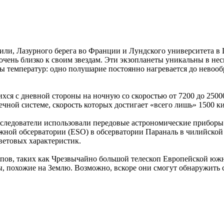
или, Лазурного берега во Франции и Лундского университета в
чень близко к своим звездам. Эти экзопланеты уникальны в нес
 температур: одно полушарие постоянно нагревается до невообра
ся с дневной стороны на ночную со скоростью от 7200 до 2500
ной системе, скорость которых достигает «всего лишь» 1500 ки
следователи использовали передовые астрономические приборы
ной обсерватории (ESO) в обсерватории Параналь в чилийской
световых характеристик.
пов, таких как Чрезвычайно большой телескоп Европейской южн
ы, похожие на Землю. Возможно, вскоре они смогут обнаружить 