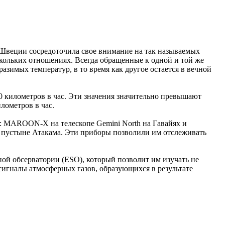
 Швеции сосредоточила свое внимание на так называемых
кольких отношениях. Всегда обращенные к одной и той же
зимых температур, в то время как другое остается в вечной
0 километров в час. Эти значения значительно превышают
лометров в час.
: MAROON-X на телескопе Gemini North на Гавайях и
 пустыне Атакама. Эти приборы позволили им отслеживать
ой обсерватории (ESO), который позволит им изучать не
сигналы атмосферных газов, образующихся в результате