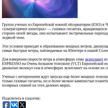
Группа ученых из Европейской южной обсерватории (ESO) в Ч
«ультрагорячих юпитерах» — газовых гигантах, вращающихся о
стороне своей звезды, они испытывают экстремальные перепады
ледяной тени.
Эти условия приводят к образованию мощных ветров, движущих
самые быстрые ветры, наблюдаемые на Юпитере в нашей Солнеч
Для измерения скорости ветра в атмосферах семи
экзопланет
ис
ESPRESSO на Очень большом телескопе (VLT) Европейской юж
движение молекул газа в атмосферах экзопланет на основе их 
Ученые с нетерпением ждут запуска еще более мощных телеско
только газовые гиганты, но и более мелкие каменистые планет
полярных сияний на этих далеких мирах.
Поделитесь в соцсетях: