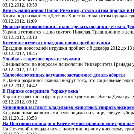
03.12.2012, 13:59
Книга, написанная Папой Римским, стала хитом продаж в 
Книга под названием «Детство Христа» стала хитом продаж ср
03.12.2012, 11:09
Новогодние композиции - шанс сделать подарки детям в Де
Украина готовится к дню святого Николая. Традиционно в де
02.12.2012, 20:10
Киевляне отметят праздник новогодней игрушки
Праздник новогодней игрушки пройдет с 8 декабря 2012 до 13 
02.12.2012, 18:45
Улыбка - секретное оружие мужчин
Специалисты по вопросам психологии Университета Гранады 
02.12.2012, 17:17
Малообеспеченных датчанок заставляют делать аборты
В Дании разразился скандал вокруг того, что социальные раб
02.12.2012, 14:42
В Париже совершили "кражу века"
Картину известного французского художника Эжена Делакруа ук
02.12.2012, 09:12
Чиновники заставят владельцев животных убирать экскре
За домашними животными, гуляющими на улице, следует убира
29.11.2012, 18:58
На Почтовой площади в Киеве демонтировали еще один па
На Почтовой площади исчез памятник первому киевскому трам