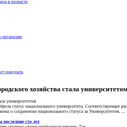
ица в возрасте
в организме
ет покупать
родского хозяйства стала университето
обрела статус национального университета. Соответствующее ра
раины о сохранении национального статуса за Университетом.
...
 последние сто лет
елям столицы своим необычным теплом. Так,