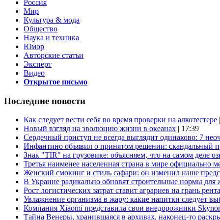
Россия
Мир
Культура & мода
Общество
Наука и техника
Юмор
Авторские статьи
Эксперт
Видео
Открытое письмо
Последние новости
Как следует вести себя во время проверки на алкотестере
Новый взгляд на эволюцию жизни в океанах
| 17:39
Сердечный приступ не всегда выглядит одинаково: 7 не
Инфантино объявил о принятом решении: скандальный 
Знак "TIR" на грузовике: объясняем, что на самом деле оз
Третья наименее населенная страна в мире официально ме
Женский смокинг и стиль сафари: он изменил наше пред
В Украине радикально обновят строительные нормы для 
Рост логистических затрат ставит аграриев на грань рент
Увлажнение организма в жару: какие напитки следует выб
Компания Xiaomi представила свои внедорожники Skyno
Тайна Венеры, хранившаяся в архивах, наконец-то раскр