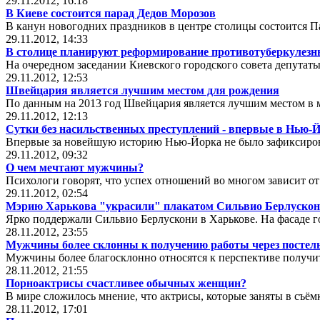
29.11.2012, 16:18
В Киеве состоится парад Дедов Морозов
В канун новогодних праздников в центре столицы состоится П
29.11.2012, 14:33
В столице планируют реформирование противотуберкулез
На очередном заседании Киевского городского совета депутат
29.11.2012, 12:53
Швейцария является лучшим местом для рождения
По данным на 2013 год Швейцария является лучшим местом в 
29.11.2012, 12:13
Сутки без насильственных преступлений - впервые в Нью-
Впервые за новейшую историю Нью-Йорка не было зафиксиров
29.11.2012, 09:32
О чем мечтают мужчины?
Психологи говорят, что успех отношений во многом зависит от
29.11.2012, 02:54
Мэрию Харькова "украсили" плакатом Сильвио Берлуско
Ярко поддержали Сильвио Берлускони в Харькове. На фасаде г
28.11.2012, 23:55
Мужчины более склонны к получению работы через постел
Мужчины более благосклонно относятся к перспективе получит
28.11.2012, 21:55
Порноактрисы счастливее обычных женщин?
В мире сложилось мнение, что актрисы, которые заняты в съём
28.11.2012, 17:01