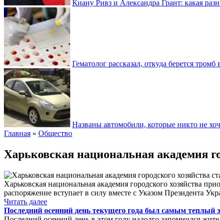
Киану Ривз и Александра Грант: какая разн
Гематолог рассказал, откуда берется тромб 
Названы автомобили, которые никто не хоч
Главная
»
Общество
Харьковская национальная академия го
Харьковская национальная академия городского хозяйства при
распоряжение вступает в силу вместе с Указом Президента Ук
Читать далее
Последний осенний день текущего года был самым теплый за
Последний осенний день в этом году надолго запомнился жит