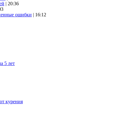
ей
| 20:36
03
аненные ошибки
| 16:12
а 5 лет
 от курения