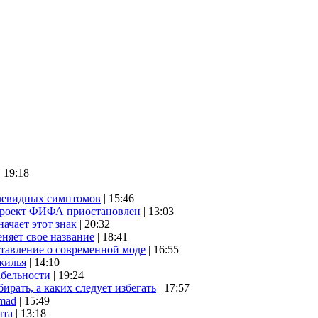
| 19:18
очевидных симптомов
| 15:46
проект ФИФА приостановлен
| 13:03
начает этот знак
| 20:32
няет свое название
| 18:41
ставление о современной моде
| 16:55
жилья
| 14:10
абельности
| 19:24
ирать, а каких следует избегать
| 17:57
mad
| 15:49
ыта
| 13:18