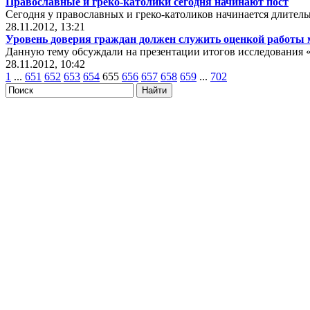
Православные и греко-католики сегодня начинают пост
Сегодня у православных и греко-католиков начинается длител
28.11.2012, 13:21
Уровень доверия граждан должен служить оценкой работы
Данную тему обсуждали на презентации итогов исследования 
28.11.2012, 10:42
1
...
651
652
653
654
655
656
657
658
659
...
702