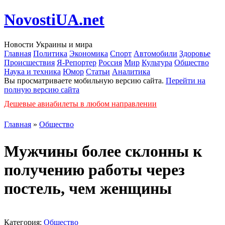
NovostiUA.net
Новости Украины и мира
Главная
Политика
Экономика
Спорт
Автомобили
Здоровье
Происшествия
Я-Репортер
Россия
Мир
Культура
Общество
Наука и техника
Юмор
Статьи
Аналитика
Вы просматриваете мобильную версию сайта.
Перейти на
полную версию сайта
Дешевые авиабилеты в любом направлении
Главная
»
Общество
Мужчины более склонны к
получению работы через
постель, чем женщины
Категория:
Общество