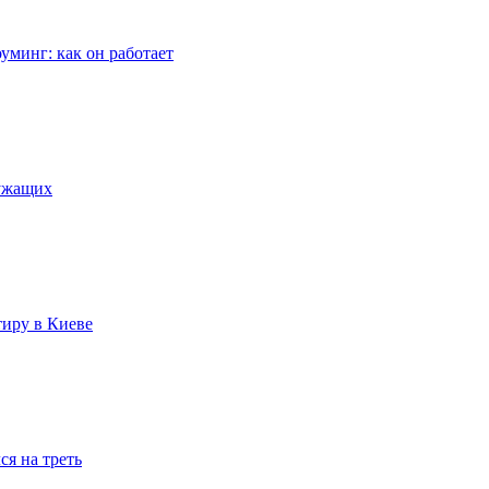
уминг: как он работает
лужащих
тиру в Киеве
я на треть