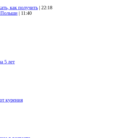
ать, как получить
| 22:18
х Польши
| 11:40
а 5 лет
 от курения