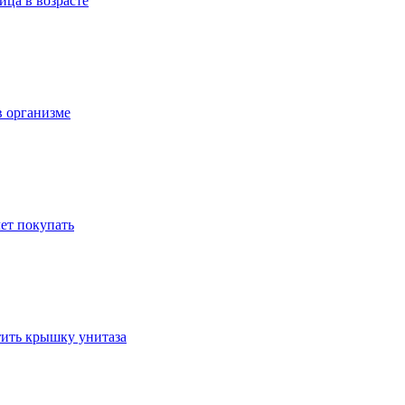
ица в возрасте
в организме
ет покупать
стить крышку унитаза