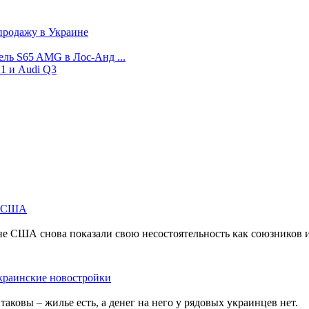
продажу в Украине
ель S65 AMG в Лос-Анд ...
1 и Audi Q3
м США
не США снова показали свою несостоятельность как союзников 
краинские новостройки
ковы – жилье есть, а денег на него у рядовых украинцев нет.