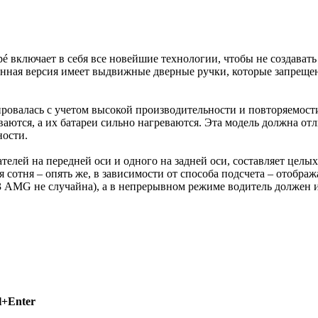
é включает в себя все новейшие технологии, чтобы не создавать
анная версия имеет выдвижные дверные ручки, которые запрещены
ировалась с учетом высокой производительности и повторяемости
ваются, а их батареи сильно нагреваются. Эта модель должна от
ности.
лей на передней оси и одного на задней оси, составляет целых 1
рая сотня – опять же, в зависимости от способа подсчета – отобра
63 AMG не случайна), а в непрерывном режиме водитель должен и
l+Enter