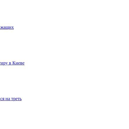
лужащих
тиру в Киеве
я на треть