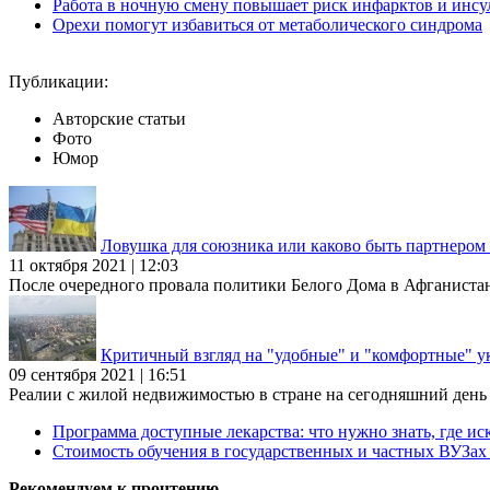
Работа в ночную смену повышает риск инфарктов и инсу
Орехи помогут избавиться от метаболического синдрома
Публикации:
Авторские статьи
Фото
Юмор
Ловушка для союзника или каково быть партнеро
11 октября 2021 | 12:03
После очередного провала политики Белого Дома в Афганиста
Критичный взгляд на "удобные" и "комфортные" у
09 сентября 2021 | 16:51
Реалии с жилой недвижимостью в стране на сегодняшний день та
Программа доступные лекарства: что нужно знать, где иск
Стоимость обучения в государственных и частных ВУЗа
Рекомендуем к прочтению