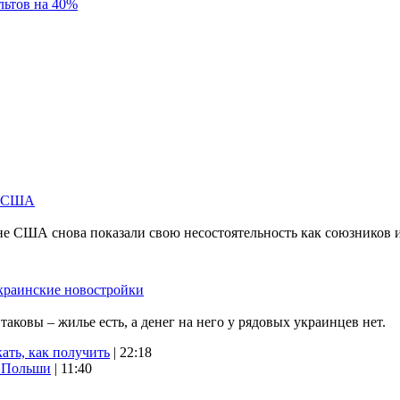
льтов на 40%
м США
не США снова показали свою несостоятельность как союзников 
краинские новостройки
ковы – жилье есть, а денег на него у рядовых украинцев нет.
ать, как получить
| 22:18
х Польши
| 11:40