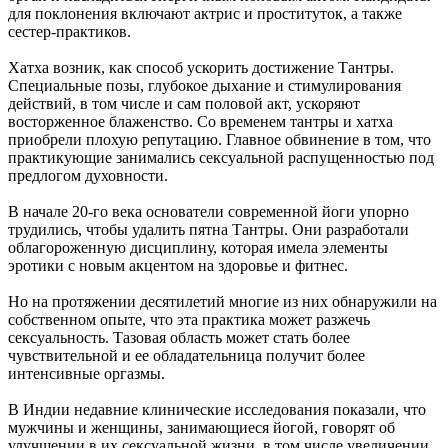
для поклонения включают актрис и проституток, а также
сестер-практиков.
Хатха возник, как способ ускорить достижение Тантры.
Специальные позы, глубокое дыхание и стимулирования
действий, в том числе и сам половой акт, ускоряют
восторженное блаженство. Со временем тантры и хатха
приобрели плохую репутацию. Главное обвинение в том, что
практикующие занимались сексуальной распущенностью под
предлогом духовности.
В начале 20-го века основатели современной йоги упорно
трудились, чтобы удалить пятна Тантры. Они разработали
облагороженную дисциплину, которая имела элементы
эротики с новым акцентом на здоровье и фитнес.
Но на протяжении десятилетий многие из них обнаружили на
собственном опыте, что эта практика может разжечь
сексуальность. Тазовая область может стать более
чувствительной и ее обладательница получит более
интенсивные оргазмы.
В Индии недавние клинические исследования показали, что
мужчины и женщины, занимающиеся йогой, говорят об
улучшении в их сексуальной жизни, в том числе увеличении