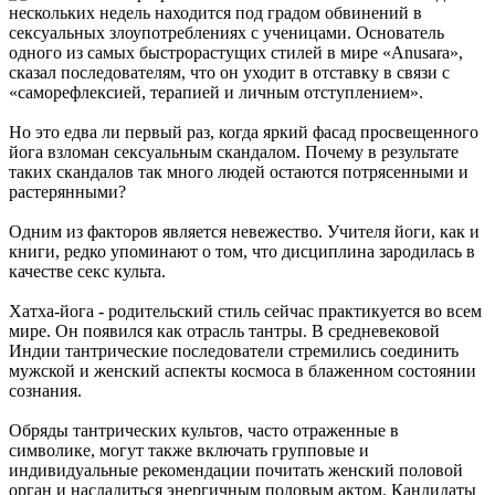
нескольких недель находится под градом обвинений в
сексуальных злоупотреблениях с ученицами. Основатель
одного из самых быстрорастущих стилей в мире «Anusara»,
сказал последователям, что он уходит в отставку в связи с
«саморефлексией, терапией и личным отступлением».
Но это едва ли первый раз, когда яркий фасад просвещенного
йога взломан сексуальным скандалом. Почему в результате
таких скандалов так много людей остаются потрясенными и
растерянными?
Одним из факторов является невежество. Учителя йоги, как и
книги, редко упоминают о том, что дисциплина зародилась в
качестве секс культа.
Хатха-йога - родительский стиль сейчас практикуется во всем
мире. Он появился как отрасль тантры. В средневековой
Индии тантрические последователи стремились соединить
мужской и женский аспекты космоса в блаженном состоянии
сознания.
Обряды тантрических культов, часто отраженные в
символике, могут также включать групповые и
индивидуальные рекомендации почитать женский половой
орган и насладиться энергичным половым актом. Кандидаты