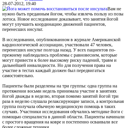
28-07-2012, 19:40
Вам не
нужно быть преданным йогом, чтобы извлечь пользу из позы
лотоса. Новое исследование доказывает, что занятия йогой
могут улучшить координацию движений пациентов,
перенесших инсульт.
В исследовании, опубликованном в журнале Американской
кардиологической ассоциации, участвовали 47 человек,
перенесших инсульт полгода назад. У всех пациентов по-
прежнему наблюдались проблемы с равновесием, которые
могут привести к более высокому риску падений, травм и
дальнейшей инвалидности. Но для получения права на
участие в тестах каждый должен был передвигаться
самостоятельно.
Пациенты были разделены на три группы: одна группа на
протяжении восьми недель принимала участие в занятиях
йогой дважды в неделю, вторая помимо занятий йогой три
раза в неделю слушала релаксирующие записи, а контрольная
группа получала обычную медицинскую помощь в таких
случаях. Участники исследования обучались методике йоги с
помощью специалиста в данной области. Пациенты начинали
с простого вращения на ковре и постепенно осваивали все
более сложные техники.