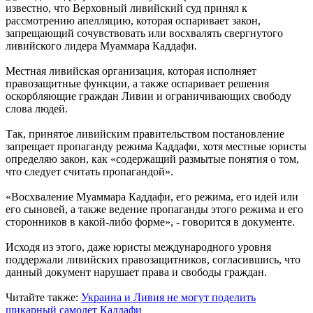
известно, что Верховный ливийский суд принял к
рассмотрению апелляцию, которая оспаривает закон,
запрещающий сочувствовать или восхвалять свергнутого
ливийского лидера Муаммара Каддафи.
Местная ливийская организация, которая исполняет
правозащитные функции, а также оспаривает решения
оскорбляющие граждан Ливии и ограничивающих свободу
слова людей.
Так, принятое ливийским правительством постановление
запрещает пропаганду режима Каддафи, хотя местные юристы
определяю закон, как «содержащий размытые понятия о том,
что следует считать пропагандой».
«Восхваление Муаммара Каддафи, его режима, его идей или
его сыновей, а также ведение пропаганды этого режима и его
сторонников в какой-либо форме», - говорится в документе.
Исходя из этого, даже юристы международного уровня
поддержали ливийских правозащитников, согласившись, что
данный документ нарушает права и свободы граждан.
Читайте также:
Украина и Ливия не могут поделить
шикарный самолет Каддафи