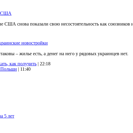
м США
не США снова показали свою несостоятельность как союзников 
краинские новостройки
ковы – жилье есть, а денег на него у рядовых украинцев нет.
ать, как получить
| 22:18
х Польши
| 11:40
а 5 лет