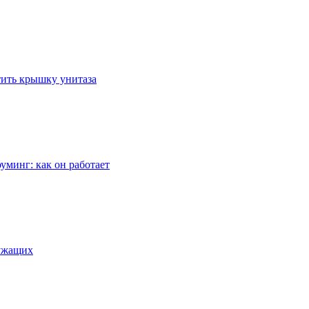
стить крышку унитаза
уминг: как он работает
лужащих