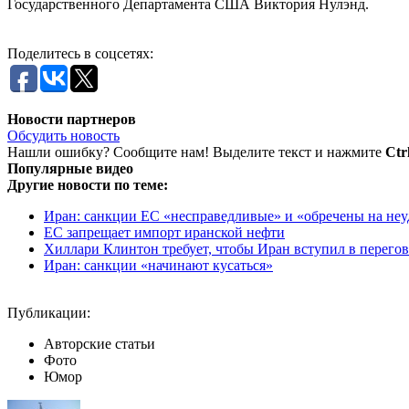
Государственного Департамента США Виктория Нулэнд.
Поделитесь в соцсетях:
Новости партнеров
Обсудить новость
Нашли ошибку? Сообщите нам! Выделите текст и нажмите
Ctr
Популярные видео
Другие новости по теме:
Иран: санкции ЕС «несправедливые» и «обречены на неу
ЕС запрещает импорт иранской нефти
Хиллари Клинтон требует, чтобы Иран вступил в перего
Иран: санкции «начинают кусаться»
Публикации:
Авторские статьи
Фото
Юмор