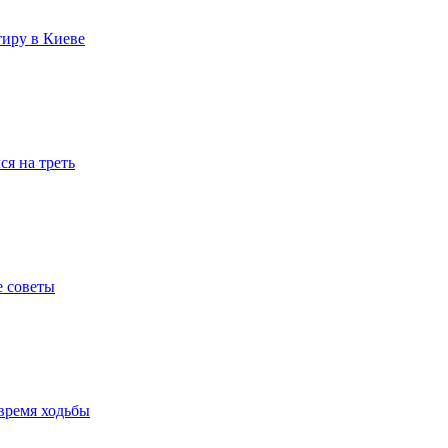
тиру в Киеве
я на треть
е советы
время ходьбы