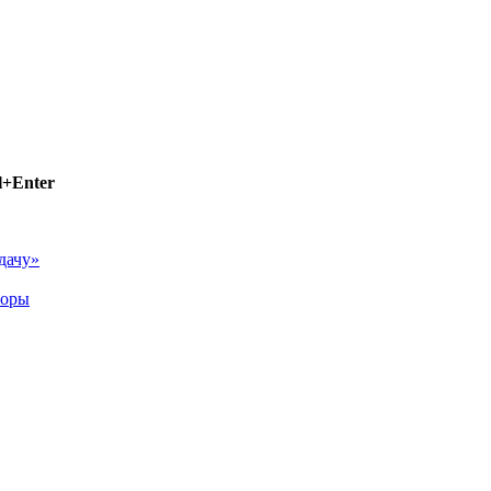
l+Enter
дачу»
воры