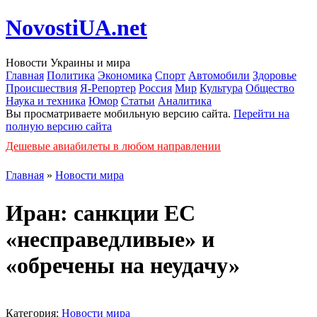
NovostiUA.net
Новости Украины и мира
Главная
Политика
Экономика
Спорт
Автомобили
Здоровье
Происшествия
Я-Репортер
Россия
Мир
Культура
Общество
Наука и техника
Юмор
Статьи
Аналитика
Вы просматриваете мобильную версию сайта.
Перейти на
полную версию сайта
Дешевые авиабилеты в любом направлении
Главная
»
Новости мира
Иран: санкции ЕС
«несправедливые» и
«обречены на неудачу»
Категория:
Новости мира