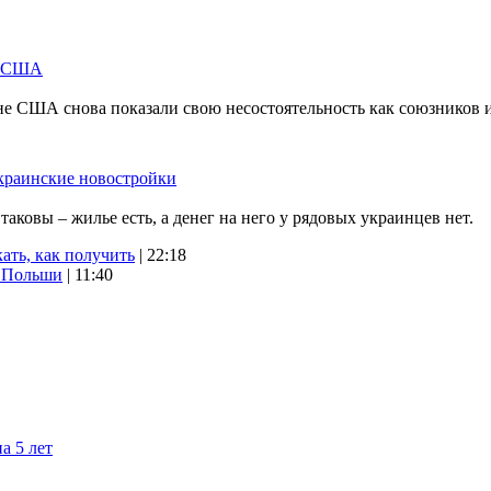
м США
не США снова показали свою несостоятельность как союзников 
краинские новостройки
ковы – жилье есть, а денег на него у рядовых украинцев нет.
ать, как получить
| 22:18
х Польши
| 11:40
а 5 лет