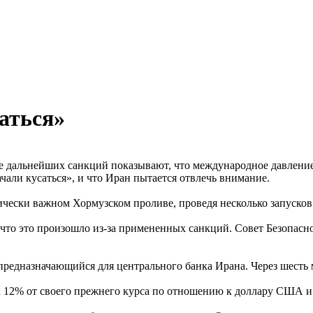
аться»
е дальнейших санкций показывают, что международное давление
чали кусаться», и что Иран пытается отвлечь внимание.
ически важном Хормузском проливе, проведя несколько запусков 
т, что это произошло из-за примененных санкций. Совет Безопа
редназначающийся для центрального банка Ирана. Через шесть м
 12% от своего прежнего курса по отношению к доллару США и то