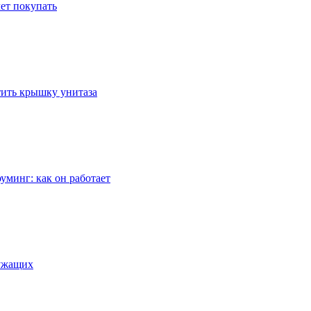
ет покупать
стить крышку унитаза
уминг: как он работает
лужащих