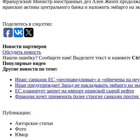
Французский Министр иностранных дел Ален Жюпп продолжает 
иранские активы центрального банка и наложить эмбарго на эк
Поделитесь в соцсетях:
Новости партнеров
Обсудить новость
Нашли ошибку? Сообщите нам! Выделите текст и нажмите
Ctr
Популярные видео
Другие новости по теме:
Иран: санкции ЕС «несправедливые» и «обречены на неу
Иран предупреждает Запад не накладывать эмбарго на эк
ЕС планирует запрет на импорт иранской сырой нефти
Франция хочет применить более строгие санкции против
Публикации:
Авторские статьи
Фото
Юмор