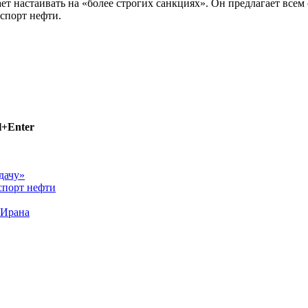
настаивать на «более строгих санкциях». Он предлагает всем 
спорт нефти.
l+Enter
дачу»
спорт нефти
 Ирана