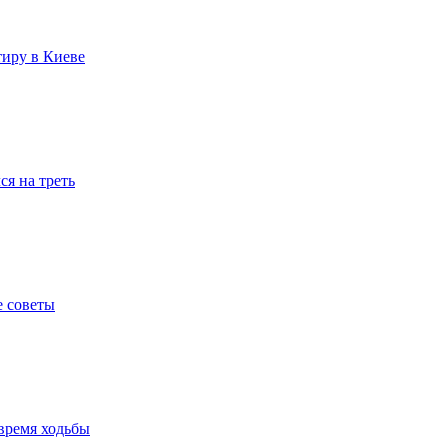
тиру в Киеве
я на треть
е советы
время ходьбы