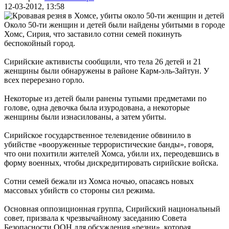
12-03-2012, 13:58
Около 50-ти женщин и детей были найдены убитыми в городе
Хомс, Сирия, что заставило сотни семей покинуть
беспокойный город.
Сирийские активисты сообщили, что тела 26 детей и 21
женщины были обнаружены в районе Карм-эль-Зайтун. У
всех перерезано горло.
Некоторые из детей были ранены тупыми предметами по
голове, одна девочка была изуродована, а некоторые
женщины были изнасилованы, а затем убиты.
Сирийское государственное телевидение обвинило в
убийстве «вооруженные террористические банды», говоря,
что они похитили жителей Хомса, убили их, переодевшись в
форму военных, чтобы дискредитировать сирийские войска.
Сотни семей бежали из Хомса ночью, опасаясь новых
массовых убийств со стороны сил режима.
Основная оппозиционная группа, Сирийский национальный
совет, призвала к чрезвычайному заседанию Совета
Безопасности ООН для обсуждения «резни», которая