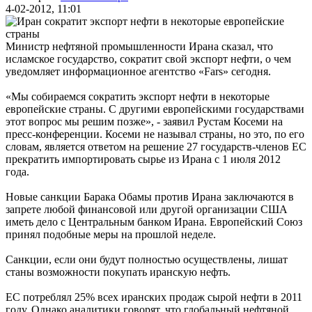
4-02-2012, 11:01
Министр нефтяной промышленности Ирана сказал, что
исламское государство, сократит свой экспорт нефти, о чем
уведомляет информационное агентство «Fars» сегодня.
«Мы собираемся сократить экспорт нефти в некоторые
европейские страны. С другими европейскими государствами
этот вопрос мы решим позже», - заявил Рустам Косеми на
пресс-конференции. Косеми не называл страны, но это, по его
словам, является ответом на решение 27 государств-членов ЕС
прекратить импортировать сырье из Ирана с 1 июля 2012
года.
Новые санкции Барака Обамы против Ирана заключаются в
запрете любой финансовой или другой организации США
иметь дело с Центральным банком Ирана. Европейский Союз
принял подобные меры на прошлой неделе.
Санкции, если они будут полностью осуществлены, лишат
станы возможности покупать иранскую нефть.
ЕС потреблял 25% всех иранских продаж сырой нефти в 2011
году. Однако аналитики говорят, что глобальный нефтяной