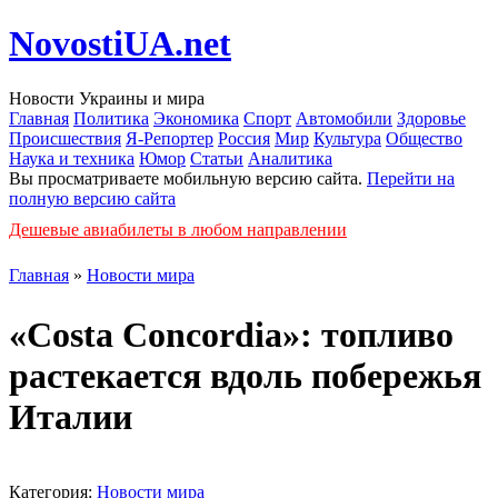
NovostiUA.net
Новости Украины и мира
Главная
Политика
Экономика
Спорт
Автомобили
Здоровье
Происшествия
Я-Репортер
Россия
Мир
Культура
Общество
Наука и техника
Юмор
Статьи
Аналитика
Вы просматриваете мобильную версию сайта.
Перейти на
полную версию сайта
Дешевые авиабилеты в любом направлении
Главная
»
Новости мира
«Costa Concordia»: топливо
растекается вдоль побережья
Италии
Категория:
Новости мира