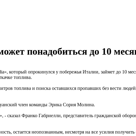
может понадобиться до 10 меся
dia», который опрокинулся у побережья Италии, займет до 10 ме
ткачке топлива.
литров топлива и поиска оставшихся пропавших без вести людей,
руанский член команды Эрика Сория Молина.
, - сказал Франко Габриелли, представитель гражданской оборон
хность, остается неопознанным, несмотря на все усилия получит