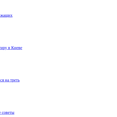
лужащих
тиру в Киеве
я на треть
е советы