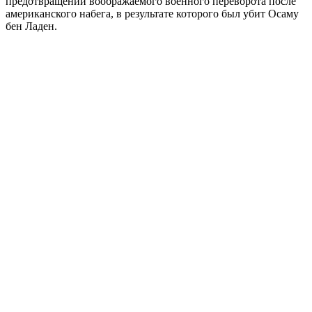
предотвращении воображаемого военного переворота после
американского набега, в результате которого был убит Осаму
бен Ладен.