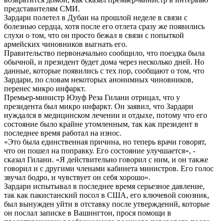
представителям СМИ.
Зардари полетел в Дубаи на прошлой неделе в связи с
болезнью сердца, хотя после его отлета сразу же появились
слухи о том, что он просто бежал в связи с попыткой
армейских чиновников выгнать его.
Правительство первоначально сообщило, что поездка была
обычной, и президент будет дома через несколько дней. Но
данные, которые появились с тех пор, сообщают о том, что
Зардари, по словам некоторых анонимных чиновников,
перенес микро инфаркт.
Премьер-министр Юзуф Реза Гилани отрицал, что у
президента был микро инфаркт. Он заявил, что Зардари
нуждался в медицинском лечении и отдыхе, потому что его
состояние было крайне утомленным, так как президент в
последнее время работал на износ.
«Это была единственная причина, но теперь врачи говорят,
что он пошел на поправку. Его состояние улучшается», -
сказал Гилани. «Я действительно говорил с ним, и он также
говорил и с другими членами кабинета министров. Его голос
звучал бодро, и чувствует он себя хорошо».
Зардари испытывал в последнее время серьезное давление,
так как пакистанский посол в США, его ключевой союзник,
был вынужден уйти в отставку после утверждений, которые
он послал записке в Вашингтон, прося помощи в