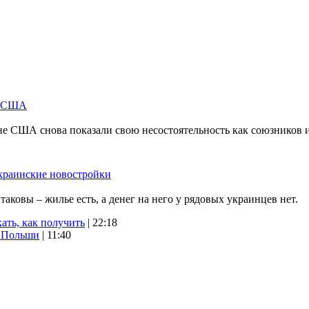
м США
не США снова показали свою несостоятельность как союзников 
краинские новостройки
ковы – жилье есть, а денег на него у рядовых украинцев нет.
ать, как получить
| 22:18
х Польши
| 11:40