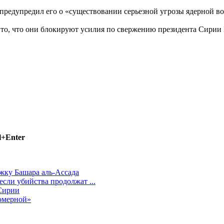
 предупредил его о «существовании серьезной угрозы ядерной в
то, что они блокируют усилия по свержению президента Сирии Б
l+Enter
жку Башара аль-Ассада
сли убийства продолжат ...
Сирии
омерной»