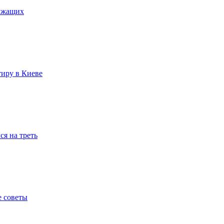
лужащих
тиру в Киеве
я на треть
е советы