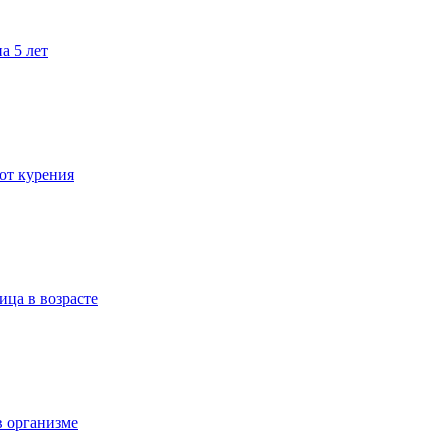
а 5 лет
 от курения
ица в возрасте
в организме