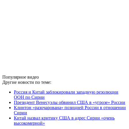
Популярное видео
Другие новости по теме:
Россия и Китай заблокировали западную резолюции
ООН по Сирии
Президент Венесуэлы обвинил США в «угрозе» России
Клинтон «разочарована» позицией России в отношении
Сирии
Китай назвал критику США в адрес Сирии «очень
высокомерной»