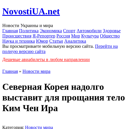
NovostiUA.net
Новости Украины и мира
Главная
Политика
Экономика
Спорт
Автомобили
Здоровье
Происшествия
Я-Репортер
Россия
Мир
Культура
Общество
Наука и техника
Юмор
Статьи
Аналитика
Вы просматриваете мобильную версию сайта.
Перейти на
полную версию сайта
Дешевые авиабилеты в любом направлении
Главная
»
Новости мира
Северная Корея надолго
выставит для прощания тело
Ким Чен Ира
Категория:
Новости мира