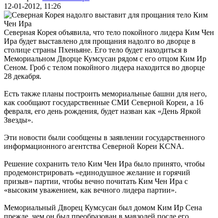
12-01-2012, 11:26
Северная Корея объявила, что тело покойного лидера Ким Чен
Ира будет выставлено для прощания надолго во дворце в
столице страны Пхеньяне. Его тело будет находиться в
Мемориальном Дворце Кумсусан рядом с его отцом Ким Ир
Сеном. Гроб с телом покойного лидера находится во дворце
28 декабря.
Есть также планы построить мемориальные башни для него,
как сообщают государственные СМИ Северной Кореи, а 16
февраля, его день рождения, будет назван как «День Яркой
Звезды».
Эти новости были сообщены в заявлении государственного
информационного агентства Северной Кореи KCNA.
Решение сохранить тело Ким Чен Ира было принято, чтобы
продемонстрировать «единодушное желание и горячий
призыв» партии, чтобы вечно почитать Ким Чен Ира с
«высоким уважением, как вечного лидера партии».
Мемориальный Дворец Кумсусан был домом Ким Ир Сена
прежде, чем он был преобразован в мавзолей после его