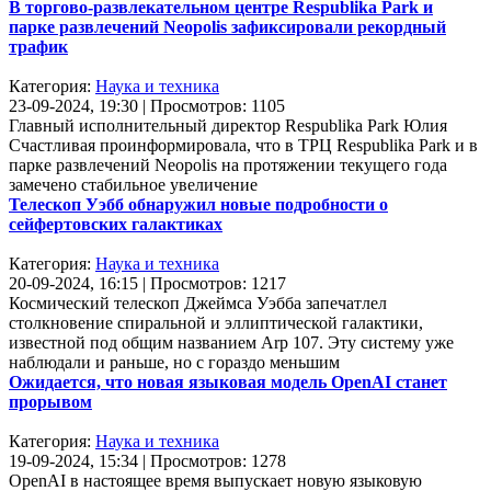
В торгово-развлекательном центре Respublika Park и
парке развлечений Neopolis зафиксировали рекордный
трафик
Категория:
Наука и техника
23-09-2024, 19:30 | Просмотров: 1105
Главный исполнительный директор Respublika Park Юлия
Счастливая проинформировала, что в ТРЦ Respublika Park и в
парке развлечений Neopolis на протяжении текущего года
замечено стабильное увеличение
Телескоп Уэбб обнаружил новые подробности о
сейфертовских галактиках
Категория:
Наука и техника
20-09-2024, 16:15 | Просмотров: 1217
Космический телескоп Джеймса Уэбба запечатлел
столкновение спиральной и эллиптической галактики,
известной под общим названием Arp 107. Эту систему уже
наблюдали и раньше, но с гораздо меньшим
Ожидается, что новая языковая модель OpenAI станет
прорывом
Категория:
Наука и техника
19-09-2024, 15:34 | Просмотров: 1278
OpenAI в настоящее время выпускает новую языковую