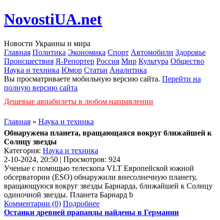
NovostiUA.net
Новости Украины и мира
Главная
Политика
Экономика
Спорт
Автомобили
Здоровье
Происшествия
Я-Репортер
Россия
Мир
Культура
Общество
Наука и техника
Юмор
Статьи
Аналитика
Вы просматриваете мобильную версию сайта.
Перейти на
полную версию сайта
Дешевые авиабилеты в любом направлении
Главная
»
Наука и техника
Обнаружена планета, вращающаяся вокруг ближайшей к
Солнцу звезды
Категория:
Наука и техника
2-10-2024, 20:50 | Просмотров: 924
Ученые с помощью телескопа VLT Европейской южной
обсерватории (ESO) обнаружили внесолнечную планету,
вращающуюся вокруг звезды Барнарда, ближайшей к Солнцу
одиночной звезды. Планета Барнард b
Комментарии (0)
Подробнее
Останки древней прапанды найдены в Германии