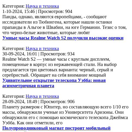
Категория:
Наука и техника
1-10-2024, 15:46 | Просмотров: 904
Панды, однако, являются европейцами, - сообщают
исследователи из Тюбингена, которые нашли останки
прапанды в Альгое в Швабии, на юге Германии. Тезис о том,
что черно-белые животные, которые любят
Умные часы Realme Watch S2 получили высокие оценки
Категория:
Наука и техника
30-09-2024, 16:01 | Просмотров: 934
Realme Watch S2 — умные часы с круглым дисплеем,
помещенные в корпус из нержавеющей стали. На выбор
предлагается три цветовых варианта: черный, серый и
серебристый. Обращает на себя внимание мощный
Удивительное открытие телескопа Уэбба: новая
асимметричная планета
Категория:
Наука и техника
28-09-2024, 18:49 | Просмотров: 906
Планету размером с Юпитер, но составляющую всего 1/10 его
массы, обнаружили ученые из Университета Аризоны. Они
обнаружили его с помощью космического телескопа Джеймса
Уэбба. Как они отметили, его
Полупроводниковый магнат построит мобильный