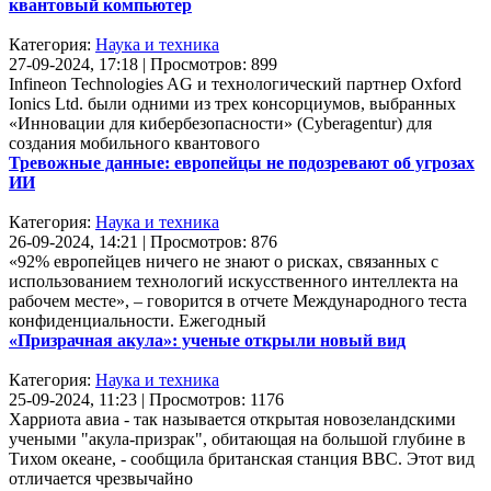
квантовый компьютер
Категория:
Наука и техника
27-09-2024, 17:18 | Просмотров: 899
Infineon Technologies AG и технологический партнер Oxford
Ionics Ltd. были одними из трех консорциумов, выбранных
«Инновации для кибербезопасности» (Cyberagentur) для
создания мобильного квантового
Тревожные данные: европейцы не подозревают об угрозах
ИИ
Категория:
Наука и техника
26-09-2024, 14:21 | Просмотров: 876
«92% европейцев ничего не знают о рисках, связанных с
использованием технологий искусственного интеллекта на
рабочем месте», – говорится в отчете Международного теста
конфиденциальности. Ежегодный
«Призрачная акула»: ученые открыли новый вид
Категория:
Наука и техника
25-09-2024, 11:23 | Просмотров: 1176
Харриота авиа - так называется открытая новозеландскими
учеными "акула-призрак", обитающая на большой глубине в
Тихом океане, - сообщила британская станция BBC. Этот вид
отличается чрезвычайно